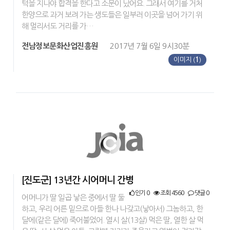
턱을 지나야 합격을 한다고 소문이 났어요. 그래서 여기를 거처
한양으로 과거 보려 가는 생도들은 일부러 이곳을 넘어 가기 위
해 멀리서도 거리를 가…
전남정보문화산업진흥원
2017년 7월 6일 9시30분
이미지 (
1
)
[진도군] 13년간 시어머니 간병
인기 0
조회 4560
댓글 0
어머니가 딸 일곱 낳은 중에서 딸 둘
하고, 우리 어른 밑으로 아들 한나 나갖고(낳아서) 그놈하고, 한
달에(같은 달에) 죽어불었어. 열시 살(13살) 먹은 딸, 열한 살 먹