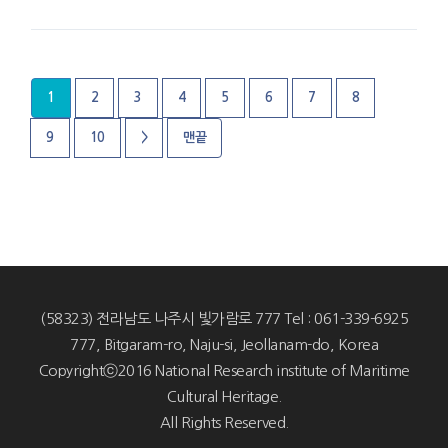
1
2
3
4
5
6
7
8
9
10
>
맨끝
(58323) 전라남도 나주시 빛가람로 777 Tel : 061-339-6925
777, Bitgaram-ro, Naju-si, Jeollanam-do, Korea
Copyrightⓒ2016 National Research institute of Maritime
Cultural Heritage.
All Rights Reserved.