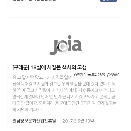
[구례군] 18살에 시집온 색시의 고생
인기 0
조회 2389
댓글 0
음 그 말이 딱 맞고 내가 시집을 열여
덟살 묵어갖고 시집와 갖고는 우리 영감을 군대 갔다 왔다고 식
혀(속여)갖고 시집왔어. 시키서(속아서) 저 하동이고 여 전라도
연곡산게 얼마나 멀어 안 먼가 근디 시켜갖고 와가고 온께는 군
대도 안 갔어요. 도피자라 응 군대도 안간 도피자여. 그래갖고는
하 저녁에 자고 …
전남정보문화산업진흥원
2017년 6월 13일