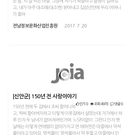
은 딸, 시 살 먹은 아들. 그랑께 자기가 죽을라고 열병이 걸려갖
고, 내가 아주 대소매(대소변) 받어내고 십삼년만에 우리 어머니
가 돌아…
전남정보문화산업진흥원
2017. 7. 20
[신안군] 150년 전 사랑이야기
인기 0
조회 4978
댓글 0
150년 전에 두 집에서 조씨 할머니하
고, 박씨 할아버지하고 이렇게 이웃집에서 살았는데 거기에서 하
루 인자 두 남녀가 없어져버린거여. 느닷이없이. 그런디 인자 옛
날에는 이렇게 연애법이 없어가지고 연 애하면은 마을에서 덕석
몰이라고 있어요. 멍석몰이. 멍석몰아서 막 뚜들고 마을에서 인