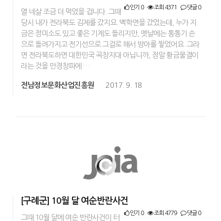
인기 0
조회 4371
댓글 0
열 네살 조금 더 먹었을 겁니다. 그때
당시 내가 전라북도 김제를 갔지요. 백학면을 갔었는데, 누가 지
금은 정미소도 있고 좋은 기계도 돌리지만, 옛날에는 통통기 손
으로 돌려가지고 전기선으로 그걸로 해서 방아를 찧었어요. 그라
면 전라북도하면 대한민국 곡창지대 아닙니까, 정말 황금물결이
라는 것을 만경창파에 …
전남정보문화산업진흥원
2017. 9. 18
[구례군] 10월 달 여순반란사건
인기 0
조회 4779
댓글 0
그때 10월 달에 여순 반란사건이 터