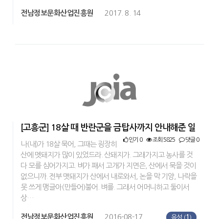
전남정보문화산업진흥원
2017. 8. 14
[고흥군] 18살 때 반란군을 금탑사까지 안내해준 일
인기 0
조회 5825
댓글 0
나(내)가 18살 묵어, 그때는 굉장히
산에 멧돼지가 많이 있었드라. 산돼지가. 그래가지고 농사를 것
다 모를 심어가지고. 벼가 패서 고개가 지면은, 산에서 묵을 것이
없으니까. 전부 맷돼지가 산에서 내로와서, 논을 막 기양, 나락을
못 쓰게 맹글아(만들어)불어. 벼를. 그래서 어머니하고 둘이서
상…
전남정보문화산업진흥원
2016-08-17
음성 (
1
)