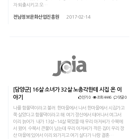
자 퇴출시키고 오…
전남정보문화산업진흥원
2017-02-14
[담양군] 16살 소녀가 32살 노총각한테 시집 온 이
야기
인기 0
조회 4446
댓글 0
나를 함몰댁이라고 불러. 한마을에서 나서 한마을에서 시집가고
쭉 살았다고 함몰댁이라고 해. 여기 장산에서 태어나서 여그서
이리 늙어가. 내가 13살~14살 묵었을 때 우리 아저씨가 수북에
서 왔어. 수북서 큰물이 났는데 우리 아저씨가 작은 집이 우리 장
산 마을에 있어서 이리 와가지고 여기 살다가 나랑 결혼…