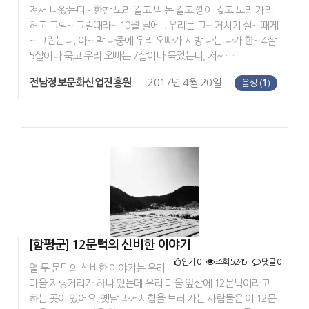
져서 나왔는디~ 한참 보리 갈고 막 논 갈고 깽이 갖고 보리 가리
허고 그럴~ 그럴때라~ 10월 달에... 우리는 그~ 거시기 살~ 때게
~ 그린는디, 아~ 막 나중에 우리 오빠가 시방 나는 나가 한~ 4살
5살이나 묵고 우리 오빠는 7살이나 묵었는디, 저~ …
전남정보문화산업진흥원
2017년 4월 20일
음성 (
1
)
[함평군] 12문턱의 신비한 이야기
인기 0
조회 5245
댓글 0
열 두 문턱의 신비한 이야기는 우리
마을 자랑거리가 하나 있는데 우리 마을 앞산에 12문턱이라고
하는 곳이 있어요. 옛날 과거시험을 보러 가는 사람들은 이 12문