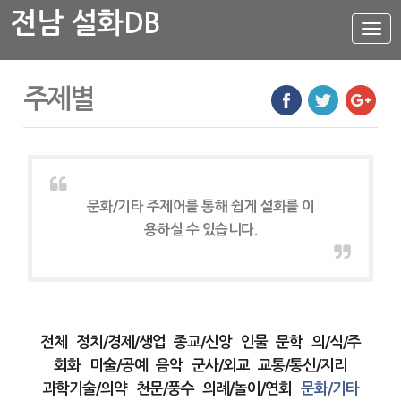
전남 설화DB
설
화
메
뉴
설화DB
주제별
통합검색
주제별
가나다색인
유형별
문화/기타 주제어를 통해 쉽게 설화를 이
지역별
용하실 수 있습니다.
전체
정치/경제/생업
종교/신앙
인물
문학
의/식/주
회화
미술/공예
음악
군사/외교
교통/통신/지리
과학기술/의약
천문/풍수
의례/놀이/연회
문화/기타