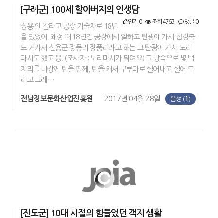
[구례군] 100세 할아버지의 인생담
인기 0
조회 4763
댓글 0
징용 안 갈라고 공장 기술자로 18년
을 있었어. 왜정 때 18년간 공장에서 일하고 탄광에 가서 함경북
도 거가서 신용군 장풍리 장풍리라고 하는 그 탄광에 가서 노리
마시도 했고 응. (조사자 : 노리마시가 뭐여요) 그 땅속으로 몇 백
지리를 나강께 탄을 판께, 탄을 캐서 구루마로 실어내고 실어 드
리고 그래…
전남정보문화산업진흥원
2017년 04월 28일
음성 (
1
)
[진도군] 10대 시절의 힘들었던 객지 생활