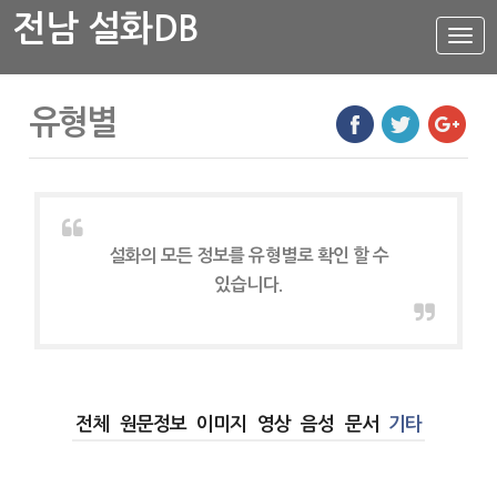
전남 설화DB
설
화
메
뉴
설화DB
유형별
통합검색
주제별
가나다색인
유형별
설화의 모든 정보를 유형별로 확인 할 수
지역별
있습니다.
전체
원문정보
이미지
영상
음성
문서
기타