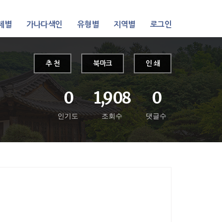
제별
가나다색인
유형별
지역별
로그인
추 천
북마크
인 쇄
0
1,908
0
인기도
조회수
댓글수