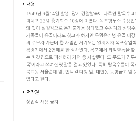
내용
1949년 9월14일 발생. 당시 경찰발표에 따르면 탈옥수 41
미체포 23명 총기회수 10정에 이른다. 목포형무소 수용인원
돼 있어 실질적으로 통제불가능 상태였고 수감자의 상당수가 
가족들이 유골이라도 찾고자 하지만 무덤은커녕 유골 매장
의 주모자 가운데 한 사람인 서기오는 일제치하 목포상업
름경기에서 2연패를 한 장사였다. 목포에서 좌익할동을 활발
는 처갓집으로 피신하러 가던 중 사살됐다. 또 주모자 김두
목’이라고 쓰여진 팻말을 걸고 있었다. 특히 탈옥수들이 목
북교동 서울순대 앞, 언덕길 다방 앞, 대안동 동방금고 앞
었다고 한다.
저작권
상업적 사용 금지