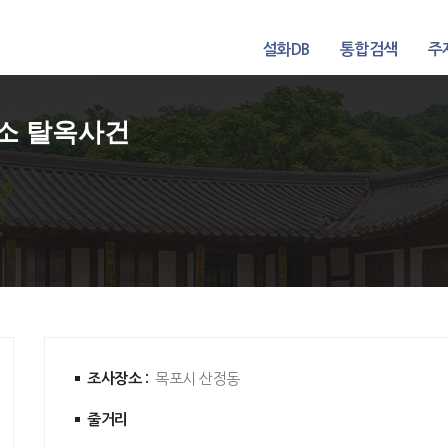
설화DB
통합검색
주
무소 탈옥사건
조사장소 :
목포시 산정동
줄거리