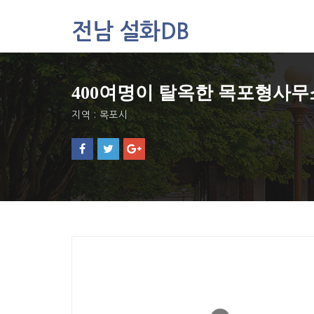
전남 설화DB
설화DB
400여명이 탈옥한 목포형사
통합검색
주제별
지역 : 목포시
가나다색인
유형별
지역별