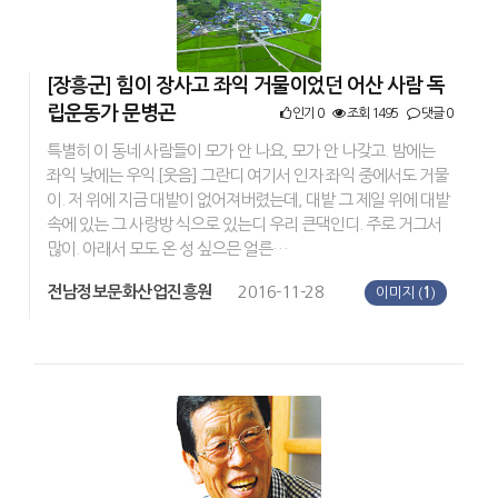
[장흥군] 힘이 장사고 좌익 거물이었던 어산 사람 독
립운동가 문병곤
인기 0
조회 1495
댓글 0
특별히 이 동네 사람들이 모가 안 나요, 모가 안 나갖고. 밤에는
좌익 낮에는 우익.[웃음] 그란디 여기서 인자 좌익 중에서도 거물
이. 저 위에 지금 대밭이 없어져버렸는데, 대밭 그 제일 위에 대밭
속에 있는 그 사랑방 식으로 있는디 우리 큰댁인디. 주로 거그서
많이. 아래서 모도 온 성 싶으믄 얼른…
전남정보문화산업진흥원
2016-11-28
이미지 (
1
)