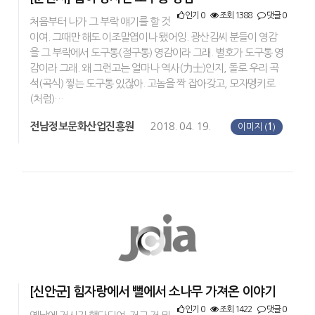
인기 0
조회 1388
댓글 0
처음부터 나가 그 부락 얘기를 할 것
이여. 그때만 해도 이조말엽이나 됐어잉. 광산김씨 분들이 영감
을 그 부락에서 도구통(절구통) 영감이라 그래. 별호가 도구통 영
감이라 그래. 왜 그런고는 얼마나 역사(力士)인지, 돌로 우리 곡
석(곡식) 찧는 도구통 있잖아. 고놈을 짝 잡아갖고, 모자멩키로
(처럼)…
전남정보문화산업진흥원
2018. 04. 19.
이미지 (
1
)
[신안군] 힘자랑에서 뻘에서 소나무 가져온 이야기
인기 0
조회 1422
댓글 0