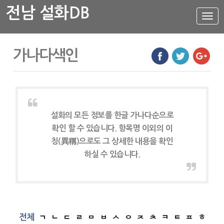
전남 설화DB
설
화
메
뉴
설화DB
가나다색인
통합검색
주제별
가나다색인
유형별
설화의 모든 정보를 한글 가나다순으로
지역별
확인 할 수 있습니다. 항목명 이외의 이
칭(異稱)으로도 그 상세한 내용을 확인
하실 수 있습니다.
전체
ㄱ
ㄴ
ㄷ
ㄹ
ㅁ
ㅂ
ㅅ
ㅇ
ㅈ
ㅊ
ㅋ
ㅌ
ㅍ
ㅎ