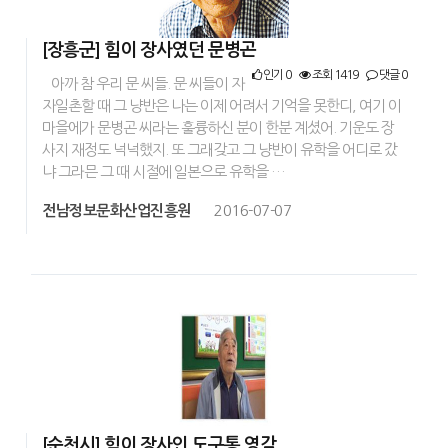
[장흥군] 힘이 장사였던 문병곤
인기 0
조회 1419
댓글 0
아까 참 우리 문 씨들. 문 씨들이 자
자일촌할 때 그 냥반은 나는 이제 어려서 기억을 못한디, 여기 이
마을에가 문병곤 씨라는 훌륭하신 분이 한분 계셨어. 기운도 장
사지 재정도 넉넉했지. 또 그래갖고 그 냥반이 유학을 어디로 갔
냐 그라믄 그 때 시절에 일본으로 유학을 …
전남정보문화산업진흥원
2016-07-07
[순천시] 힘이 장사인 도구통 영감