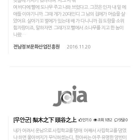
옛날에 거시기 했다디여. 저그 저 뭐
여 바다에 뻘에 도나무 주고 나와 브렀다고. 그것은 인자 내 밑 에
애들 이야기니까. 그때 개가 20대인디 그 남의 집에가 머슴을 살
았어요. 살아가꼬 벌에가 있는데 배 가 다니니까 짐 도랑을 소위
힘자랑이죠, 말하자면. 그래가꼬 뻘에서 소나무를 지고 한 놈이
나왔…
전남정보문화산업진흥원
2016.11.20
[무안군] 梨木之下 頭谷之上
인기 0
조회 1852
댓글 0
내가 어려서 운남으로 사립학교를 댕애. 어째서 사립학교를 댕였
냐 하면 울아버지가 무식허셨는디, 한아씨는 아주 유명한 양반이