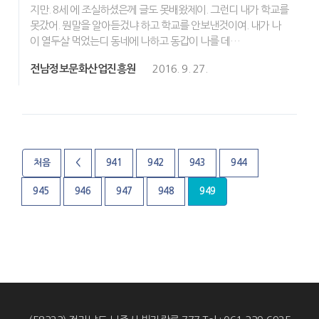
지만. 8세 에 조실하셨은께 글도 못배왔제이. 그런디 내가 학교를
못갔어. 뭔말을 알아듣겄냐 하고 학교를 안보낸것이여. 내가 나
이 열두살 먹었는디 동네에 나하고 동갑이 나를 데…
전남정보문화산업진흥원
2016. 9. 27.
처음
<
941
942
943
944
945
946
947
948
949