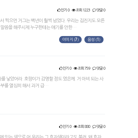
인기 0
조회 1223
댓글 0
 찍으먼 거그는 백년이 훨썩 넘었다. 우리는 집진지도 모른
보고 말씀을 해주시제 누구한테는 얘기를 안한…
이미지 (
7
)
음성 (
1
)
인기 0
조회 759
댓글 0
를 낳았어라. 호랑이가 감명할 정도 였은께. 거 아비 되는 사
공부를 열심히 해서 과거 급…
인기 0
조회 880
댓글 0
을에 있는 샘으로 어 우리는 그 효자샘이라고도 불러. 왜 효자