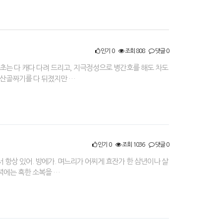
인기 0
조회 808
댓글 0
약초는 다 캐다 다려 드리고, 지극정성으로 병간호를 해도 차도
온 산골짜기를 다 뒤졌지만 …
인기 0
조회 1036
댓글 0
서 항상 있어. 방에가. 며느리가 어찌게 효잔가 한 삼년이나 살
저녁에는 흑한 소복을 …