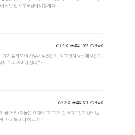
 어느 날 인자 부모님이 이렇게 아…
인기 0
조회 1022
댓글 0
어느땐지 몰라도 이 해남서 살았는데, 여그 인자 장산에 사는디,
할테니 우리 어머니 살려주…
인기 0
조회 843
댓글 0
울(우리) 아들은 효자라.”고.“효자 먼 어디.” 친고 간에 앉
께 자네 허고 나 허고 가…