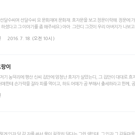
달수씨여 선달수씨 요 문화재여 문화재. 효자문을 보고 정문이락해. 정문에 가서
게 하셨다고 그 이야기를 좀 해주세요.) 아아. 그란디 그것이 우리 아버지가 나
원
2016. 7. 18. (오전 10시 )
호랑이
 저기 농덕리에 평산 신씨 집안에 엄청난 효자가 살았는디, 그 집안이 대대로 효자
매한테 손가락을 잘라 피를 먹이고, 하도 어매가 공 부해서 출세하라고 한께, 
원
이렇게 인자 달 감 자를 써서 물이 굉장히 달다는 그런 샘인데, 그 인자 그 감동마