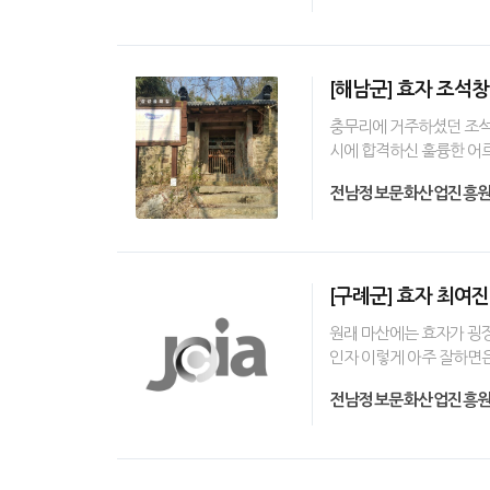
[해남군] 효자 조석
충무리에 거주하셨던 조석
시에 합격하신 훌륭한 어
전남정보문화산업진흥
[구례군] 효자 최여진
원래 마산에는 효자가 굉장
인자 이렇게 아주 잘하면은
전남정보문화산업진흥