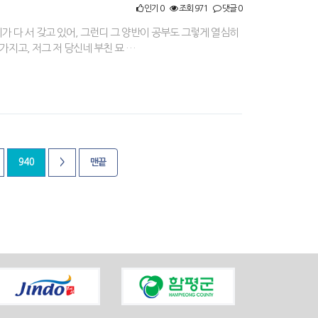
인기 0
조회 971
댓글 0
 다 서 갖고 있어, 그런디 그 양반이 공부도 그렇게 열심히
지고, 저그 저 당신네 부친 묘 …
940
>
맨끝