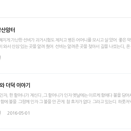
 삼산암터
째지게 가난한 선비가 과거시험도 제치고 병든 어머니를 모시고 살 았어. 좋은 
이 와서 산삼 있는 곳을 알려 줬어. 선비는 알려준 곳을 찾아서 길을 나섰는디, 
원
리와 더덕 이야기
 인자, 한 할머니가 계신디 ,그 할머니가 인자 옛날에는 이르케 함에다 불을 담어
 함에 불을. 그랑께 인자 그 불을 안 끈게. 참 효자가 없다. 그라고 있는디. 하룻
원
2016-05-01