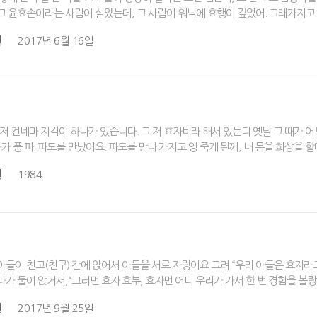
그 윤효손이라는 사람이 살았는데, 그 사람이 워낙에 효행이 깊었어. 그래가지고
원
2017년 6월 16일
 저 건네마 지각이 하나가 있습니다. 그 저 효자비라 해서 있는디 옛날 그 때가 
 풍 파. 파도를 만났어요. 파도를 만나 가지고 영 죽게 된께, 내 몸을 희상을 
원
1984
들이 친고(친구) 간에 앉어서 아들을 서로 자랑이요 그려.“우리 아들은 효자라고, 
다가 둘이 앉거서,“그러먼 효자 효부, 효자먼 어디 우리가 가서 한 번 경험을 볼랑
원
2017년 9월 25일