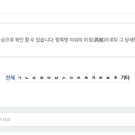
순으로 확인 할 수 있습니다. 항목명 이외의 이칭(異稱)으로도 그 상세
전체
ㄱ
ㄴ
ㄷ
ㄹ
ㅁ
ㅂ
ㅅ
ㅇ
ㅈ
ㅊ
ㅋ
ㅌ
ㅍ
ㅎ
기타