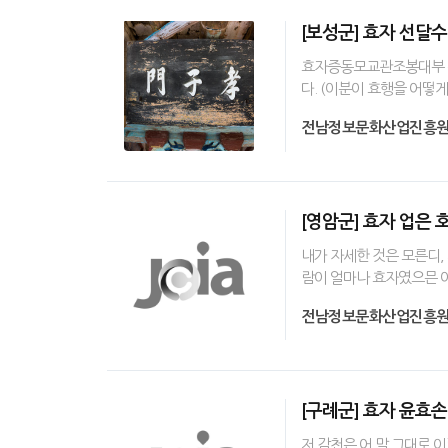
[보성군] 효자 선달수
효자증동모교관조봉대부 선
다. (이분이 효행을 어떻
전남정보문화산업진흥
[영암군] 효자 업은 
내가 자세한 것은 모른디,
람이 얼마나 효자였으믄 어
전남정보문화산업진흥
[구례군] 효자 윤효손
저 감천은 어 말 그대로 