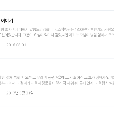
창 이야기
창 효자비에 대해서 말씀드리겠습니다. 조석창씨는 1800년대 후반기의 사람으로
르신이었습니다. 그분이 효심이 얼마나 깊었냐면 자기 부모님이 병을 얻어서 쓰
원
2016-08-01
히 많아. 특히 저 요쪽 그 우리 저 광평마을에 그 저 최여진 그 효자 정녀가 있
 나라에서 그 정녀라고 효자 정문을 이렇게 딱 세워 줘. 긍께 인자 그 효행 사실
원
2017년 5월 31일