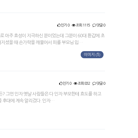
인기 0
조회 1115
댓글 0
 아주 효성이 지극하신 분이었는데 그분이 60대 환갑에 초
러지셨을 때 손가락을 깨물어서 피를 부모님 입…
이미지 (
1
)
인기 0
조회 832
댓글 0
거든? 그먼 인자 옛날 사람들은 다 인자 부모한테 효도를 하고
을 후대에 계속 알리겄다. 인자…