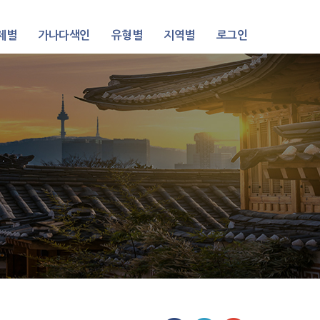
제별
가나다색인
유형별
지역별
로그인