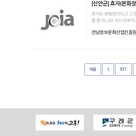
[신안군] 효자(본화장
효자는 본화장이라고 그 양
할 뿐 아니라 자기 아부지
전남정보문화산업진흥
처음
<
931