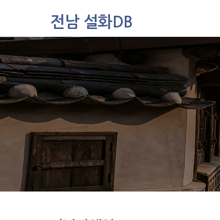
전남 설화DB
설화DB
통합검색
주제별
가나다색인
유형별
지역별