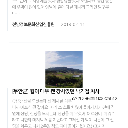
모르는데 그 시장에를 갔다 영암장을 갔다 오잖아요. 중간 중간
에 주막이 많이 있어 옛날에 걸어 다닐 때니까 그러면 말구루
마…
전남정보문화산업진흥원
2018. 02. 11
[무안군] 힘이 매우 쎈 장사였던 박기철 처사
인기 0
조회 1126
댓글 0
(청중 : 신을 모셨는데 신 제사를 치우
니까 아프신 것 같아요. 자기 스 스로 치웠어 돌아가시기 전에 집
옆에 신당, 신당을 모시는데 신당을 치 우셨어. 어르신이. 치워주
라고 나한테 마지막 제를 지낸다고 그러신 기 억이 나는데 그 신
당을 치우고 나서 2주일 정도 뒤에 돌아가셨어요.) (조사자 : …