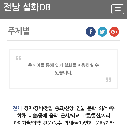
전남 설화DB
설
화
메
뉴
설화DB
주제별
통합검색
주제별
가나다색인
유형별
주제어를 통해 쉽게 설화를 이용하실 수
지역별
있습니다.
전체
정치/경제/생업
종교/신앙
인물
문학
의/식/주
회화
미술/공예
음악
군사/외교
교통/통신/지리
과학기술/의약
천문/풍수
의례/놀이/연회
문화/기타