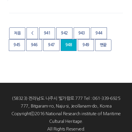
처음
<
941
942
943
944
945
946
947
948
949
맨끝
(58323) 전라남도 나주시 빛가람로 777 Tel : 061-339-6925
777, Bitgaram-ro, Naju-si, Jeollanam-do, Korea
Copyrightⓒ2016 National Research institute of Maritime
Cultural Heritage.
All Rights Reserved.