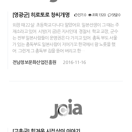
[영광군] 히로토로 창씨개명
인기 0
조회 1320
댓글 0
외정 때 22살. 초등학교 다니다 말았어요. 일본선생이 그 때는 주
재소라고 있어. 시방(지 금)은 지서인데. 경찰서. 학교 교장, 군수
는 전부 일본사람들이 운영권은 다 가지고 있어. 총독 부도 서울
가 있는 총독부도 일본사람이 지어가꼬 한국에서 왕 노릇을 했
어. 그런게 그 총독부 집을 뜯어 버리고 한…
전남정보문화산업진흥원
2016-11-16
[고흥군] 힘겨운 시집살이 이야기