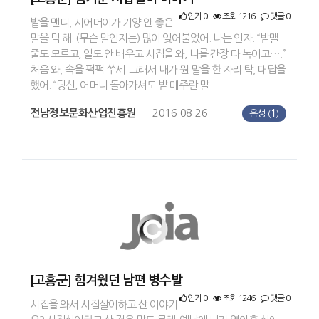
인기 0
조회 1216
댓글 0
밭을 맨디, 시어머이가 기양 안 좋은
말을 막 해. (무슨 말인지는) 많이 잊어불었어. 나는 인자. “밭맬
줄도 모르고, 일도 안 배우고 시집을 와, 나를 간장 다 녹이고….”
처음 와, 속을 퍽퍽 쑤세. 그래서 내가 뭔 말을 한 자리 탁, 대답을
했어. “당신, 어머니 돌아가셔도 밭 매주란 말 …
전남정보문화산업진흥원
2016-08-26
음성 (
1
)
[고흥군] 힘겨웠던 남편 병수발
인기 0
조회 1246
댓글 0
시집을 와서 시집살이하고 산 이야기