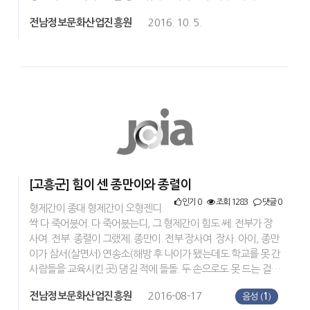
전남정보문화산업진흥원
2016. 10. 5.
[고흥군] 힘이 센 종만이와 종렬이
인기 0
조회 1283
댓글 0
형제간이 종대 형제간이 오형젠디.
싹 다 죽어붔어. 다 죽어붔는디, 그 형제간이 힘도 쎄. 전부가 장
사여. 전부. 종렬이 그랬제. 종만이. 전부 장사여. 장사. 아이, 종만
이가 삼서(살면서) 연송소(해방 후 나이가 됐는데도 학교를 못 간
사람들을 교육시킨 곳) 댕길 적에 들돌. 두 손으로도 못 드는 걸…
전남정보문화산업진흥원
2016-08-17
음성 (
1
)