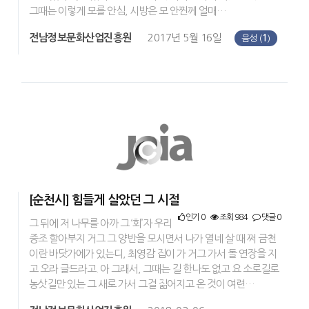
그때는 이렇게 모를 안심, 시방은 모 안찐께 얼매…
전남정보문화산업진흥원
2017년 5월 16일
음성 (
1
)
[순천시] 힘들게 살았던 그 시절
인기 0
조회 984
댓글 0
그 뒤에 저 나무를 아까 그 ‘회’자 우리
증조 할아부지 거그 그 양반을 모시면서 나가 열네 살 때 쩌 금천
이란 바닷가에가 있는디, 최영감 집이 가 거그 가서 돌 연장을 지
고 오라 글드라고. 아 그래서, 그때는 길 한나도 없고 요 소로길로
농삿길만 있는 그 새로 가서 그걸 짊어지고 온 것이 여련…