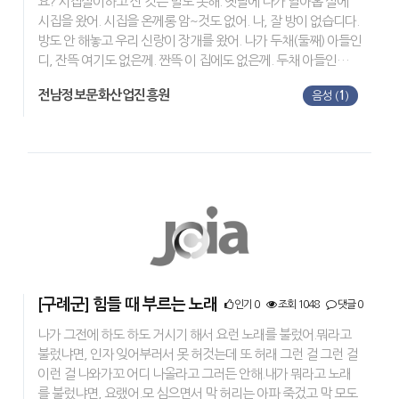
요? 시집살이하고 산 것은 말도 못해. 옛날에 나가 열아홉 살에
시집을 왔어. 시집을 온께롱 암~것도 없어. 나, 잘 방이 없습디다.
방도 안 해놓고 우리 신랑이 장개를 왔어. 나가 두채(둘째) 아들인
디, 잔뜩 여기도 없은께. 짠뜩 이 집에도 없은께. 두채 아들인…
전남정보문화산업진흥원
음성 (
1
)
[구례군] 힘들 때 부르는 노래
인기 0
조회 1048
댓글 0
나가 그전에 하도 하도 거시기 해서 요런 노래를 불렀어.뭐라고
불렀냐면, 인자 잊어부러서 못 허것는데 또 허래 그런 걸 그런 걸
이런 걸 나와가꼬 어디 나올라고 그러든 안해.내가 뭐라고 노래
를 불렀냐면, 요랬어.모 심으면서 막 허리는 아파 죽겄고 막 모도