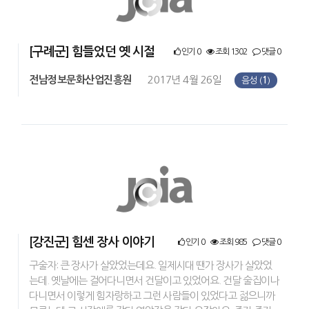
[구례군] 힘들었던 옛 시절
인기 0
조회 1302
댓글 0
전남정보문화산업진흥원
2017년 4월 26일
음성 (
1
)
[강진군] 힘센 장사 이야기
인기 0
조회 985
댓글 0
구술자: 큰 장사가 살았었는데요. 일제시대 땐가 장사가 살았었
는데. 옛날에는 걸어다니면서 건달이고 있었어요. 건달 술집이나
다니면서 이렇게 힘자랑하고 그런 사람들이 있었다고 젊으니까