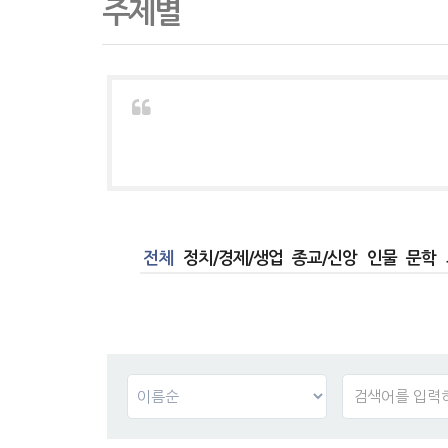
주제별
전체
정치/경제/생업
종교/신앙
인물
문학