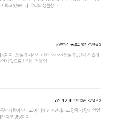
 유지하고 있습니다. 우리의 생활상…
인기 0
조회 972
댓글 0
것이여. (달월자 써가지고요?:조사자) 달월자(月)쩌 저 인자
 인제 앞으로 사람이 전히 없…
인기 0
조회 1097
댓글 0
 이름난 사람이 난다고 이 너메 인자진리라고 당목 저 당이 앉었
거가 아조 명당이여. …