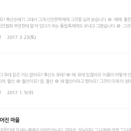
고요? 흑산순례기 그래서 그게 신안문학제에 그것을 실려 놨습니다. @ : 예예. 
안협회 부장한테 얼 마 있다가 하는 툴립축제에도 보내고 그랬습니다. @ : 그
원
2017. 3. 23(토)
그 유래 같은 거는 없어요? 흑산도 유래? @: 예. 유래 있잖아요. 이름이 어떻게
. 월산. @: 월산이요? 응, 월산. @: 왜 월산이라고 했어요? 그것이 이제 이 섬
원
2017. 1. 5(수)
없어진 마을
 마을인데 요새는 폐촌이 되어있습니다. 갈라리, 상남김이 그 다음에 샛게 그 다