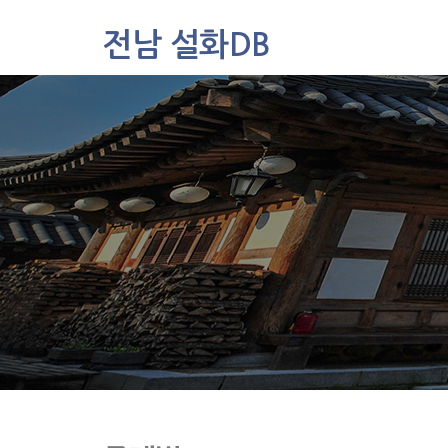
전남 설화DB
설화DB
통합검색
주제별
가나다색인
유형별
지역별