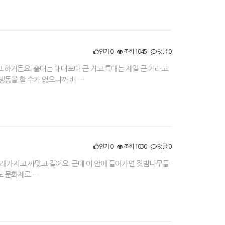
인기 0
조회 1045
댓글 0
고 하거든요. 출대는 대대보다 큰 거고 특대는 제일 큰 거라고
냉동을 할 수가 없으니까 배 …
인기 0
조회 1030
댓글 0
. 그래가지고 까맣고 길어요. 근데 이 안에 들어가면 잣밤나무들
숲도 문화제로 …