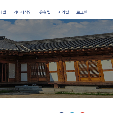
제별
가나다색인
유형별
지역별
로그인