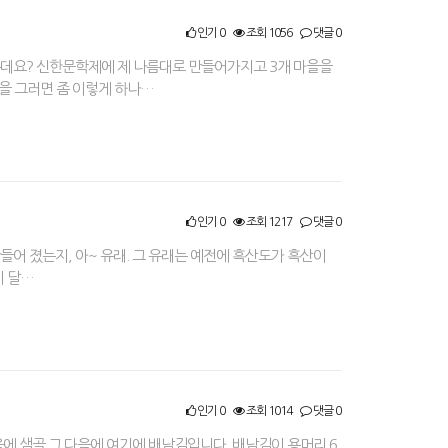
인기 0
조회 1056
댓글 0
좋은데요? 신한문학제에 제 나름대로 만들어가지고 3개 마을을
것을 그러면 좀 이렇게 하나…
인기 0
조회 1217
댓글 0
 만들어 졌는지, 아~ 유래. 그 유래는 예전에 흑산도가 흑산이
이 달…
인기 0
조회 1014
댓글 0
음에 샘골 그 다음에 여기에 배남김입니다. 배남김이 용머리 6