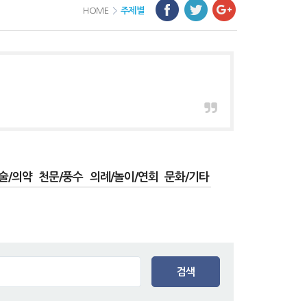
HOME
>
주제별
술/의약
천문/풍수
의례/놀이/연회
문화/기타
검색