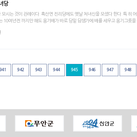
처녀당
모시는 것이 관례이다. 흑산면 진리당에도 옛날 처녀신을 모셨다 한다. 특 히 
는 10여년전 까지만 해도 옹기배가 바로 당밑 담샘가에 배를 세우고 옹기그릇을
원
941
942
943
944
945
946
947
948