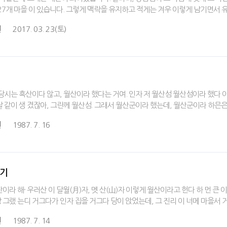
27개 마을 이 있습니다. 그렇게 맥락을 유지하고 적게는 겨우 이렇게 남기면서
원
2017. 03. 23(토)
당시는 흑산이다 않고, 월산이라 했다는 거여. 인자 저 월산섬 월산섬이라 했다 이
 같이 생 겼잖아, 그란께 월산섬. 그래서 월산군이라 했는데, 월산군이라 하믄은
원
1987. 7. 16
야기
이라 해· 우러산 이 달월(月)자, 멧 산(山)자 이렇게 월산이라고 헌다 하 먼 큰
방 그랬 는디 거그다가 인자 집을 거그다 당이 앉었는데, 그 진리 이 너메 마을서 
원
1987. 7. 14