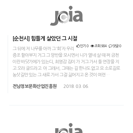
[순천시] 힘들게 살았던 그 시절
인기 0
조회 984
댓글 0
그 뒤에 저 나무를 아까 그 ‘회’자 우리
증조 할아부지 거그 그 양반을 모시면서 나가 열네 살 때 쩌 금천
이란 바닷가에가 있는디, 최영감 집이 가 거그 가서 돌 연장을 지
고 오라 글드라고. 아 그래서, 그때는 길 한나도 없고 요 소로길로
농삿길만 있는 그 새로 가서 그걸 짊어지고 온 것이 여련…
전남정보문화산업진흥원
2018. 03. 06.