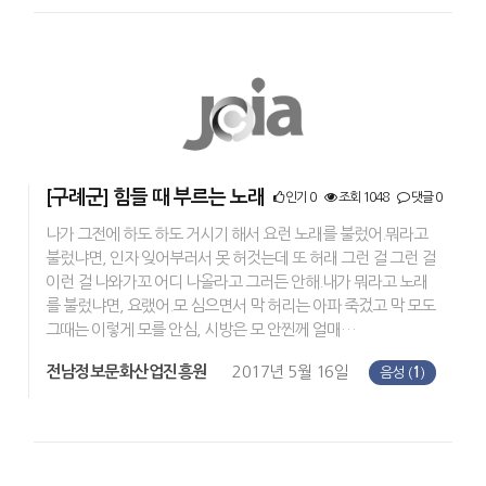
[구례군] 힘들 때 부르는 노래
인기 0
조회 1048
댓글 0
나가 그전에 하도 하도 거시기 해서 요런 노래를 불렀어.뭐라고
불렀냐면, 인자 잊어부러서 못 허것는데 또 허래 그런 걸 그런 걸
이런 걸 나와가꼬 어디 나올라고 그러든 안해.내가 뭐라고 노래
를 불렀냐면, 요랬어.모 심으면서 막 허리는 아파 죽겄고 막 모도
그때는 이렇게 모를 안심, 시방은 모 안찐께 얼매…
전남정보문화산업진흥원
2017년 5월 16일
음성 (
1
)