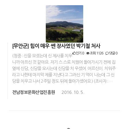
[무안군] 힘이 매우 쎈 장사였던 박기철 처사
인기 0
조회 1126
댓글 0
(청중 : 신을 모셨는데 신 제사를 치우
니까 아프신 것 같아요. 자기 스 스로 치웠어 돌아가시기 전에 집
옆에 신당, 신당을 모시는데 신당을 치 우셨어. 어르신이. 치워주
라고 나한테 마지막 제를 지낸다고 그러신 기 억이 나는데 그 신
당을 치우고 나서 2주일 정도 뒤에 돌아가셨어요.) (조사자 : …
전남정보문화산업진흥원
2016. 10. 5.