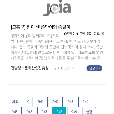
[고흥군] 힘이 센 종만이와 종렬이
인기 0
조회 1283
댓글 0
형제간이 종대 형제간이 오형젠디.
싹 다 죽어붔어. 다 죽어붔는디, 그 형제간이 힘도 쎄. 전부가 장
사여. 전부. 종렬이 그랬제. 종만이. 전부 장사여. 장사. 아이, 종만
이가 삼서(살면서) 연송소(해방 후 나이가 됐는데도 학교를 못 간
사람들을 교육시킨 곳) 댕길 적에 들돌. 두 손으로도 못 드는 걸…
전남정보문화산업진흥원
2016-08-17
음성 (
1
)
처음
<
941
942
943
944
945
946
947
948
949
맨끝