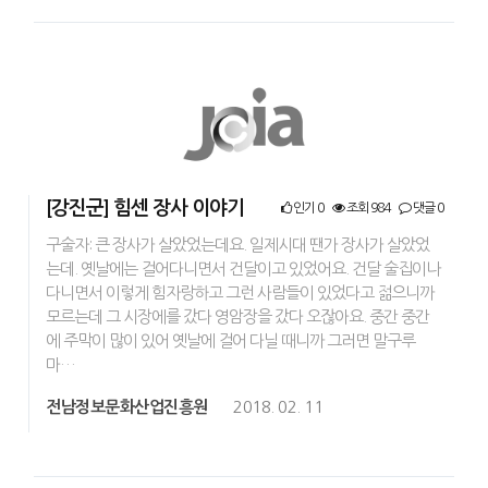
[강진군] 힘센 장사 이야기
인기 0
조회 984
댓글 0
구술자: 큰 장사가 살았었는데요. 일제시대 땐가 장사가 살았었
는데. 옛날에는 걸어다니면서 건달이고 있었어요. 건달 술집이나
다니면서 이렇게 힘자랑하고 그런 사람들이 있었다고 젊으니까
모르는데 그 시장에를 갔다 영암장을 갔다 오잖아요. 중간 중간
에 주막이 많이 있어 옛날에 걸어 다닐 때니까 그러면 말구루
마…
전남정보문화산업진흥원
2018. 02. 11