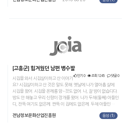
[고흥군] 힘겨웠던 남편 병수발
인기 0
조회 1245
댓글 0
시집을 와서 시집살이하고 산 이야기
요? 시집살이하고 산 것은 말도 못해. 옛날에 나가 열아홉 살에
시집을 왔어. 시집을 온께롱 암~것도 없어. 나, 잘 방이 없습디다.
방도 안 해놓고 우리 신랑이 장개를 왔어. 나가 두채(둘째) 아들인
디, 잔뜩 여기도 없은께. 짠뜩 이 집에도 없은께. 두채 아들인…
전남정보문화산업진흥원
음성 (
1
)