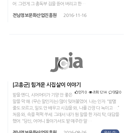
어. 그런게 그 총독부 집을 뜯어 버리고 한…
전남정보문화산업진흥원
2016-11-16
[고흥군] 힘겨운 시집살이 이야기
인기 0
조회 1214
댓글 0
밭을 맨디, 시어머이가 기양 안 좋은
말을 막 해. (무슨 말인지는) 많이 잊어불었어. 나는 인자. “밭맬
줄도 모르고, 일도 안 배우고 시집을 와, 나를 간장 다 녹이고….”
처음 와, 속을 퍽퍽 쑤세. 그래서 내가 뭔 말을 한 자리 탁, 대답을
했어. “당신, 어머니 돌아가셔도 밭 매주란 말 …
전남정보문화산업진흥원
2016-08-26
음성 (
1
)