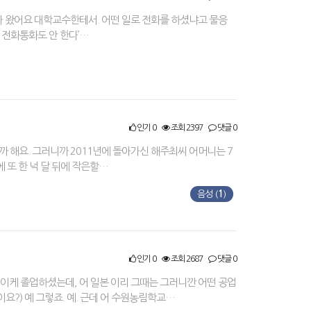
화가 왔어요 대학교수한테서. 어떤 일로 전화를 하셨냐고 물응
만 전화통화도 안 한다’…
인기 0
조회 2397
댓글 0
까 해요. 그러니까 2011년에 돌아가신 해주최씨 어머니는 7
 또 한 넉 달 뒤에 작은할…
음성 (
1
)
인기 0
조회 2687
댓글 0
이케 졸업하셨는데, 어 일본 이리 그때는 그러니깐 어떤 공업
?) 예 그렇죠. 예. 근데 어 수원농림학교…