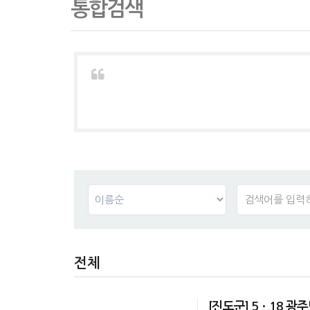
통합검색
전체
[진도군] 5ㆍ18 