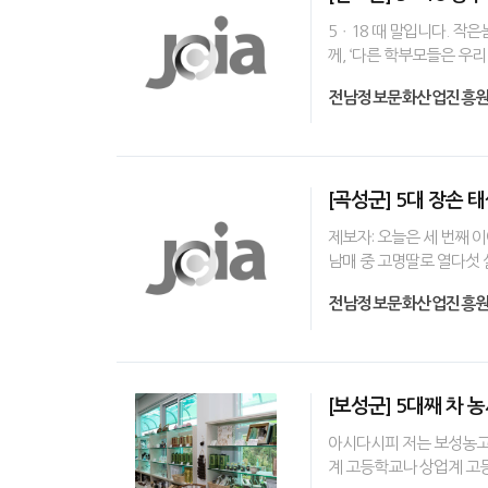
5ㆍ18 때 말입니다. 작
께, ‘다른 학부모들은 우리
전남정보문화산업진흥
[곡성군] 5대 장손 
제보자: 오늘은 세 번째 
남매 중 고명딸로 열다섯 
전남정보문화산업진흥
[보성군] 5대째 차 
아시다시피 저는 보성농고
계 고등학교나 상업계 고등