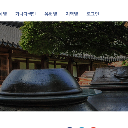
제별
가나다색인
유형별
지역별
로그인