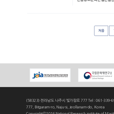
처음
(58323) 전라남도 나주시 빛가람로 777 Tel : 061-339-6
777, Bitgaram-ro, Naju-si, Jeollanam-do, Korea
Copyrightⓒ2016 National Research institute of Marit