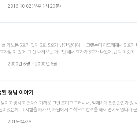
원
2016-10-02(오후 1시 20분)
를 가보믄 5효가 있어 5효. 5효가 났단 말이여 … 그랬는디 어뜨케해서 5 효가
 효자암 이 있어. 그 산 내려오는 거로만 해서 효자가 5효가 나왔어. 근디 이것이
원
2000년 6월 ~ 2000년 6월
희생된 형님 이야기
 미남이고 장사고 천재에 가까운 그런 분이고 그러셔서, 일제시대 판인관인가 뭔 시
원이었은께. 그 시험을 해가꼬, 해남에서 수석으로 합격을 해서 면에도 있다가 
원
2016-04-28