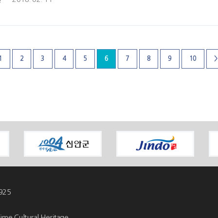
1
2
3
4
5
6
7
8
9
10
>
925
ime Cultural Heritage.