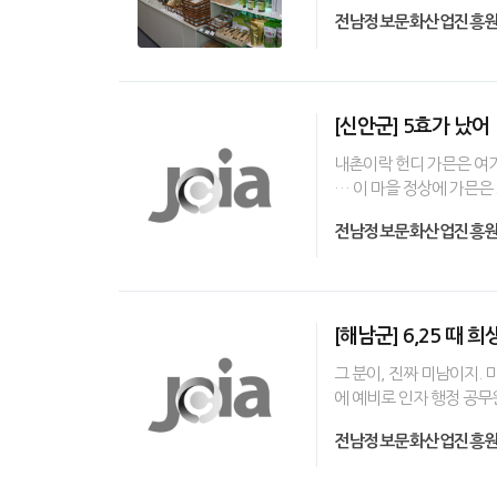
전남정보문화산업진흥
[신안군] 5효가 났어
내촌이락 헌디 가믄은 여기
… 이 마을 정상에 가믄은
전남정보문화산업진흥
[해남군] 6,25 때 
그 분이, 진짜 미남이지.
에 예비로 인자 행정 공무
전남정보문화산업진흥