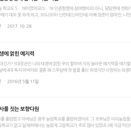
은놈 학교도 5ㆍ18이었어요(5ㆍ18 민중항쟁에 참여했어요).아니, 담임한테 전
 애기 데모 못 하게 하고, 모도(모두) 난린데(난리인데) 어째 창준이 엄마만, 나
원
2017. 10. 28
태생에 얽힌 예지력
이야긴가? 5대장손인 나의 태생에 얽힌 우리 할아버 지의 놀라운 예지력을 얘기할
살에 4대 독자 아버지와 결혼 해 스무살에 첫 딸을 출산 하셨지만 사망하는 와중에
원
2016년 5월 11일
농사를 짓는 보향다원
를 졸업했고 아버님은 광주 농업학교를 졸업하셨어요. 그 조부님은 이리농림을 
학교가 없고 일제하에서는 농업계 고등학교가 주로 많이 있었죠.(예 지금 익산이요