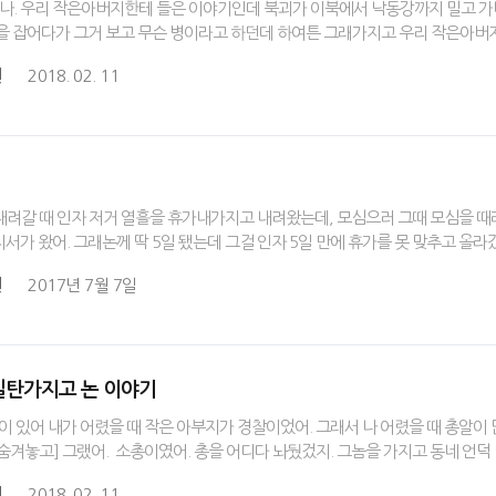
기 하나. 우리 작은아버지한테 들은 이야기인데 북괴가 이북에서 낙동강까지 밀고
들을 잡어다가 그거 보고 무슨 병이라고 하던데 하여튼 그래가지고 우리 작은아버
원
2018. 02. 11
 내려갈 때 인자 저거 열흘을 휴가내가지고 내려왔는데, 모심으러 그때 모심을 때
서가 왔어. 그래논께 딱 5일 됐는데 그걸 인자 5일 만에 휴가를 못 맞추고 올라
원
2017년 7월 7일
찰 실탄가지고 논 이야기
것이 있어 내가 어렸을 때 작은 아부지가 경찰이었어. 그래서 나 어렸을 때 총알이 
숨겨놓고] 그랬어. 소총이였어. 총을 어디다 놔뒀겄지. 그놈을 가지고 동네 언덕
원
2018. 02. 11