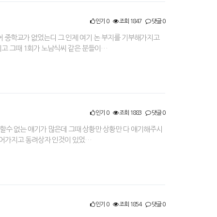
인기 0
조회 1847
댓글 0
없었어 중학교가 없었는디 그 인제 여기 논 부지를 기부해가지고
고 그때 1회가 노남식씨 같은 분들이…
인기 0
조회 1883
댓글 0
 얘기할수 없는 얘기가 많은데 그때 상황만 상황만 다 얘기해주시
 있어가지고 동려상자 인것이 있었…
인기 0
조회 1854
댓글 0