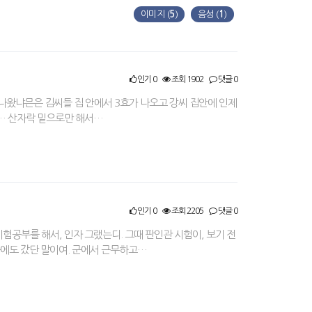
이미지 (
5
)
음성 (
1
)
인기 0
조회 1902
댓글 0
 나왔냐믄은 김씨들 집 안에서 3효가 나오고 강씨 집안에 인제
 … 산자락 밑으로만 해서…
인기 0
조회 2205
댓글 0
험공부를 해서, 인자 그랬는디. 그때 판인관 시험이, 보기 전
군에도 갔단 말이여. 군에서 근무하고…