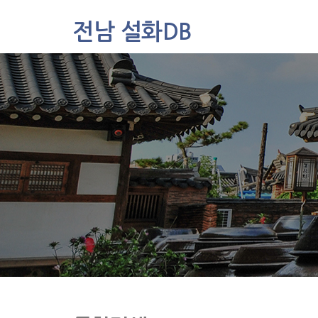
전남 설화DB
설화DB
통합검색
주제별
가나다색인
유형별
지역별