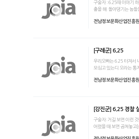
구술자 : 6.25때 이야
출을 해. 돌아댕기는 놈
전남정보문화산업진흥
[구례군] 6.25
우리오빠는 6.25 터져서
모심고 있는디 오라는 통지
전남정보문화산업진흥
[강진군] 6.25 경
구술자: 거길 보면 이런 
어렸을 때 보면 곰쳐놓고[
전남정보문화산업진흥