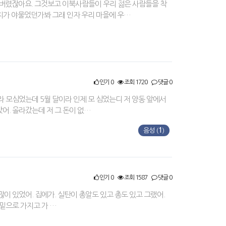
 가버렸잖아요. 그것보고 이북사람들이 우리 젊은 사람들을 착
지가 야물었던가봐 그래 인자 우리 마을에 우…
인기 0
조회 1720
댓글 0
라 모심었는데 5월 달이라 인제 모 심었는디 저 양동 앞에서
갔어. 올라갔는데 저 그 돈이 없…
음성 (
1
)
인기 0
조회 1587
댓글 0
많이 있었어. 집에가. 실탄이 총알도 있고 총도 있고 그랬어.
 밑으로 가지고 가 …