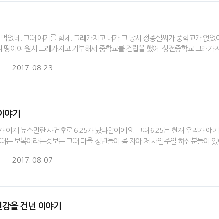
13살 먹었네. 그때 얘기를 함세. 그래가지고 내가 그 당시 정종실씨가 중학교가 
씨 땅이여 원시 그래가지고 기부해서 중학교를 건립을 했어. 성전중학교 그래가지
원
2017. 08. 23
 이야기
25가 이제 뉴스말란 사건후로 6.25가 났다말이예요. 그때 6.25는 현재 우리가
.25때는 보복이라는것보든 그때 마을 청년들이 좀 자아 저 사일주일 하신분들이
원
2017. 08. 07
 섬진강을 건넌 이야기