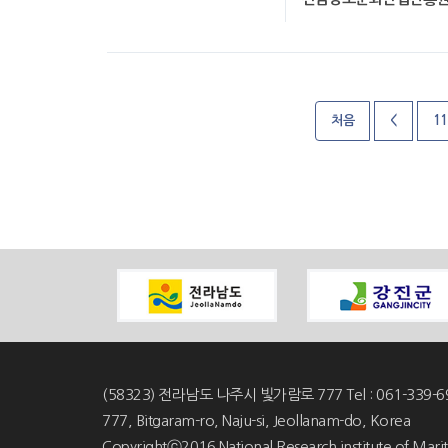
처음
<
11
(58323) 전라남도 나주시 빛가람로 777 Tel : 061-339-6
777, Bitgaram-ro, Naju-si, Jeollanam-do, Korea
Copyrightⓒ2016 National Research institute of Marit