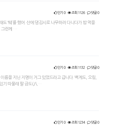
인기 0
조회 1126
댓글 0
 때도 ‘퉤’를 했어. 산에 댕김시로 나무하러 다니다가 밥 먹을
. 그런께 …
인기 0
조회 1132
댓글 0
 이름을 지닌 지명이 거그 있었드라고 급니다. 백계도, 오림,
 있기 따물래 팔 금도(八…
인기 0
조회 1234
댓글 0