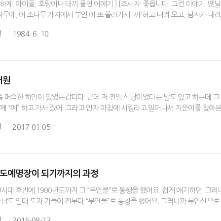
하제. 아이들, 호랑이나 태끼 몰던 이얘기.] [조사자: 좋읍니다. 그런 이얘기. 옛날
 나무에, 어 소나무 가지에서 부인 이 또 올라가서 '까'허고 내려 오고, 남자가 내
원
1984. 6. 10
어원
 머슥한 하인이 있었든갑디다. 근데 저 전임 식당이었다는 말도 있고 하는데 그 
란께 “예” 하고 가서 잤어. 그라고 인자 아침에 시킬라고 일어나서 지운이를 찾아
원
2017-01-05
”과 도예명장이 되기까지의 과정
대 후반에 1900년도까지 그 “무안물”로 통행을 했어요. 쉽게 얘기하면. 그러니까
전라남도 일대 도자 기들이 전부다 “무안물”로 통칭을 했어요. 그러니까 무안산으로
원
2016-08-23