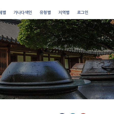
제별
가나다색인
유형별
지역별
로그인