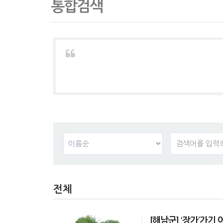
통합검색
전체
[해남군] ‘장가’가기