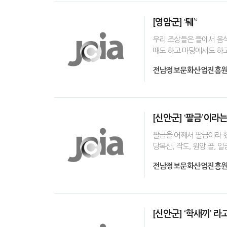
[영암군] ‘퉤’‘
우리 조상들은 들에서 음식을
때도 하고 마당에서도 하고,
전남정보문화산업진흥
[신안군] ‘팔금’이라
팔금을 어째서 팔금이라 했
당목산, 작도, 원앙 골,
전남정보문화산업진흥
[신안군] ‘학새끼’ 