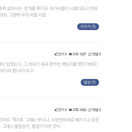
리 황죽 살아서는. 장개를 못가요. 아가씨들이 시골이라고 안와
그래요. 그랑께 우리 마을 사람…
이미지 (
1
)
인기 0
조회 1687
댓글 0
람이 있었는디, 그 선대가 세곡 운반선 책임자를 했든가봐요.
리’(라 합니다) 라고 …
음성 (
1
)
인기 0
조회 1660
댓글 0
갔어요. 객지로. 그때는 무시냐, 사상연좌제로 해가지고 굉장
 그래서 월랑정가, 법성가 이런 것이…