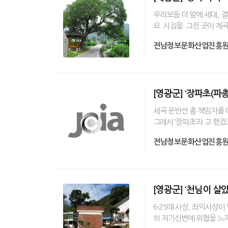
우리보듬 더 앞에 세대, 
요. 시집을. 그런 곳이 
전남정보문화산업진흥
[영광군] ‘장파초(파총
세곡 운반선 총 책임자를 
그래서 ‘장파초’라 고 했겄
전남정보문화산업진흥
[영광군] ‘천님이 살
6·25때 사상, 좌익사상
히 자기신변에 위협을 느