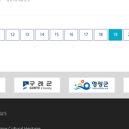
12
13
14
15
16
17
18
19
925
ime Cultural Heritage.