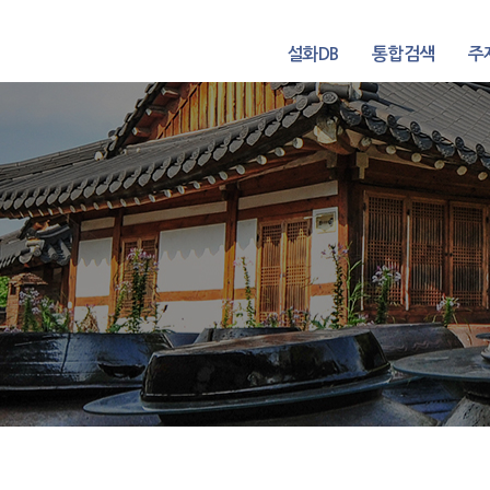
설화DB
통합검색
주