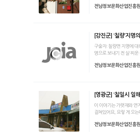
전남정보문화산업진흥
[강진군] ‘칠량’지명
구술자: 칠량면 지명에 대
영으로 보내기 전 살 찌운
전남정보문화산업진흥
[영광군] ‘칠일시 일
이 이야기는 가랫재와 연계
걸쳐있어요, 요렇 게 오는
전남정보문화산업진흥