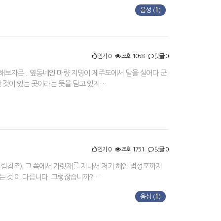
음성 (
1
)
인기 0
조회 1058
댓글 0
보자믄... 옆동네인 마량 지명이 제주도에서 말을 실어다 군
한 것이 있는 곳이라는 뜻을 담고 있지…
인기 0
조회 1751
댓글 0
그림참조). 그 쪽에서 가랫재를 지나서 저기 해안 법성포까지
는 것 이 다릅니다. 그렇잖습니까?…
음성 (
1
)