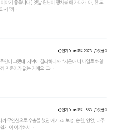
 이야기 좋읍니다.] 옛날 원님이 행차를 해 가다가. 아, 한 도
려와서 '까…
인기 0
조회 2078
댓글 0
주인이 그랬대. 저녁에 잘라하니까. “지운아 너 내일로 해창
본께 지운이가 없는 거에요. 그…
인기 0
조회 1368
댓글 0
 무안산으로 수출을 했단 애기 죠. 보성, 순천, 영암, 나주,
 쉽게 이 야기해서 …