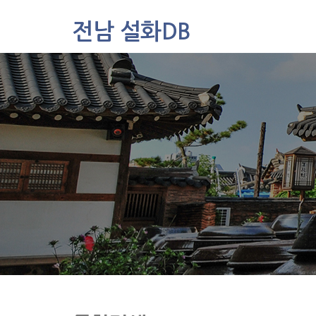
전남 설화DB
설화DB
통합검색
주제별
가나다색인
유형별
지역별