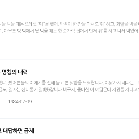
 먹을 때는 으레껏 “퉤”를 했어. 탁백이 한 잔을 마셔도 ‘퉤’ 하고, 과일을 먹을
 아무튼 방 밖에서 뭘 먹을 때는 한 숟가락 집어서 먼저 ‘퉤’를 하고 나서 먹었어
원
는 명칭의 내력
냐. 옛 어른들의 이얘기를 전해 듣고 본 말씀을 드릴랍니다. 야닯가지 새다는 그
 일금도, 일자는 산비둘기 일(䭿)잡니다 비구지, 중매산 이 야닯곤데 지명을 지니고
원
1984-07-09
라고 대답하면 급제