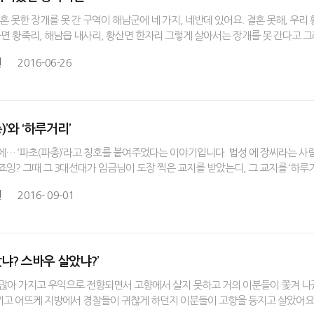
결혼 못한 장개를 못 간 구역이 해남군에 네 가지, 네반데 있어요. 결혼 못해, 우
계곡면 황죽리, 해남읍 내사리, 황산면 한자리 그렇게 살아서는 장개를 못 간다고 
원
2016-06-26
)’와 ‘하루거리’
에… ‘파초(파총)’라고 칭호를 붙여주었다는 이야기입니다. 법성 에 장씨라는 사
죠잉? 그때 그 3대선대가 임금님이 도장 찍은 교지를 받았는디, 그 교지를 ‘하루거
원
2016- 09-01
았냐? 스바우 살았냐?’
이 많아 가지고 우익으로 전향되면서 고향에서 살지 못하고 거의 이분들이 쫓겨 나
끼고 어뜨케 지방에서 경찰들이 귀찮게 하던지 이분들이 고향을 등지고 살았어요.