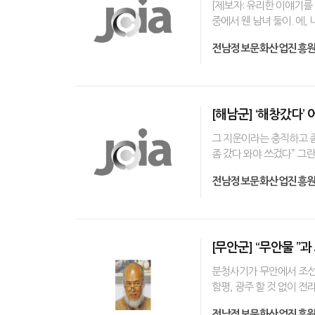
[제보자: 유리한 이얘기를 
중에서 웬 남녀 둘이. 에,
전남정보문화산업진흥
[해남군] ‘해창갔다’ 
그 지운이라는 충직하고 좀
좀 갔다 와야 쓰겄다” 그
전남정보문화산업진흥
[무안군] “무안물 
분청사기가 무안에서 조선시
함평, 광주 할 것 없이 
전남정보문화산업진흥