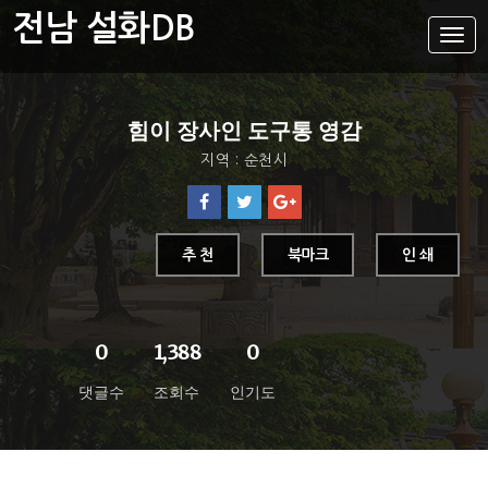
전남 설화DB
설
화
메
뉴
설화DB
힘이 장사인 도구통 영감
통합검색
지역 : 순천시
주제별
가나다색인
유형별
추 천
북마크
인 쇄
지역별
0
1,388
0
댓글수
조회수
인기도