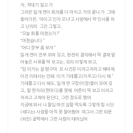
자, 작대기 짚고 가.
그러믄 일개 면이 회의를 다 마치고 거의 끝나 가. 그때
들어가믄, ‘아이고 인자 오냐’고 사방에서 막 인사를 하
고 난리라. 그건 그렇고,
“오늘 회를 마쳤는가?”
“마쳤습니다.”
“어디 장부 좀 보자.”
일개 면이 전부 모여 갖고, 완전히 결의해서 딱 결재 맡
어놓은 서류를 딱 보고는, 요리 이렇게 보고,
“잉 이거는 잘 됐구마. 요 사건은 이러고저러고 해야제.
이건 이래서는 안돼. 이거 기래뿔고(지우고) 다시 해.”
기래뿔고 다시 해도, 일개 면 구장(이장)들이 모여 갖
고, 말 한자리(한마디)를 못해. 어른이 딱 보고 이러고
저러고 고쳐야 된단디, 그런 정도로 했어.
지금에 와서 나 팔십 여섯 살을 먹도록 그렇게 힘 시단
(세다는) 사람을 아직 못 들어봤어. 여그서 그런 외뚠
(외진) 골짝에서 그런 사람이 태어났어.