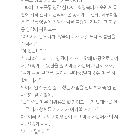
씨름도 허고 이러고 댕기는 판이라.
그때에 그 도구통 영감 살 때에, 최양숙이가 순천 씨름
판에 허러 간다고 난리라. 온 동네가. 그란께, 하루아침
은 도구통 영감이 최양숙 씨를 불렀어. 가니까 그 도구
통 영감이 뭐란고는,
“아! 얘기 들으니까, 양숙이 네가 내일 모레 씨름판을
간담서?”
“예 갈랍니다.”
“그래라” 그러고는 영감이 저 즈그 앞에 마당으로 나가
서, 요렇게 딱 뒷짐을 짚고 마당 가운데 가만히 서서,
“니가 나를 밀으믄, 밀어서 발대죽(발자국)을 띠믄 시
합에 나가.”
밀어서 인자 뒷짐 짚고 섰는 사람을 민디 발대죽 안 띤
사람이 별로 없제.
“발대죽을 띠믄 상씨름을 할 거이고, 나가 발대죽을 안
띠믄 니가 상씨름 이기기가 어려울 거이다.”
아! 이러고 그 도구통 영감이 즈그 마당 가운데가 떡 서
서, 요렇게 서서,
“아나! 밀어라.”