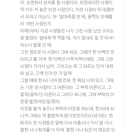
아, 순천와서 상씨름 할 사람이라, 최양숙이란 사람이
막 키도 커 놓은 이런 사람인디, 이런 사람이 딱 대들어
서 요러고 미는디, 아! 발대죽을 안 떼, 꿈쩍도 안해불
어. 어떤 사람인지.
아매(아마) 지금 사람들은 나가 그런 사람 났단 소리는
못 들었어. 발대죽 딱 찍을 때, 자기 힘대로 밀 것 아녀?
미는디 발을 안 떼.
그런 정도로 이 사람이 그때 세상, 그때가 한 이백년 전
이라고 볼 거여. 한 이백년 이짝저짝이제잉. 그때 그런
사람이 거기서 났어. 그러고는 뭐 그 뒤로는 인자 내려
와 살고, 근께 인자 딴 거 없제.
그럴 때에 한 60 너머 됐겄재. 한 육십 너머 되고, 그때
는 기운 센 사람이 그 어른이라. 그 부락 어른이고, 그
꼴착(골짜기) 어른이고 그러다 보니께, 그때 부락의 이
장을 맽겼어잉(맡겼어).
이장을 맽겨 놓으니 부락의 이장을 보는데, 한 60대 되
니까 그때는 막 활발하게 댕기셨었거든(다녔거든). 면
회의도 딴 사람들은 앞에 가서 아홉시나 가서 열 시나,
열한 시나 회의를 다 마쳐. 열한 시나 되믄 이 영감은 인