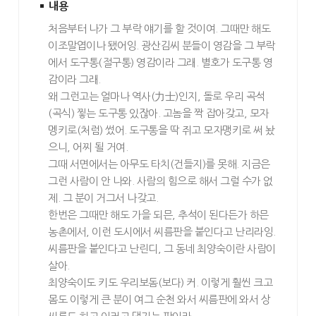
내용
처음부터 나가 그 부락 얘기를 할 것이여. 그때만 해도
이조말엽이나 됐어잉. 광산김씨 분들이 영감을 그 부락
에서 도구통(절구통) 영감이라 그래. 별호가 도구통 영
감이라 그래.
왜 그런고는 얼마나 역사(力士)인지, 돌로 우리 곡석
(곡식) 찧는 도구통 있잖아. 고놈을 짝 잡아갖고, 모자
멩키로(처럼) 썼어. 도구통을 딱 쥐고 모자맹키로 써 놨
으니, 어찌 될 거여.
그때 서면에서는 아무도 타치(건들지)를 못해. 지금은
그런 사람이 안 나와. 사람의 힘으로 해서 그럴 수가 없
제. 그 분이 거그서 나갖고.
한번은 그때만 해도 가을 되믄, 추석이 된다든가 하믄
농촌에서, 이런 도시에서 씨름판을 붙인다고 난리라잉.
씨름판을 붙인다고 난린디, 그 동네 최양숙이란 사람이
살아.
최양숙이도 키도 우리보돔(보다) 커. 이렇게 훨씬 크고
몸도 이렇게 큰 분이 여그 순천 와서 씨름판에 와서 상