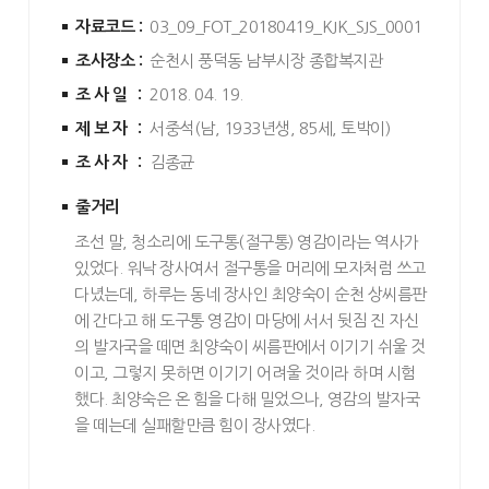
자료코드 :
03_09_FOT_20180419_KJK_SJS_0001
조사장소 :
순천시 풍덕동 남부시장 종합복지관
조사일 :
2018. 04. 19.
제보자 :
서중석(남, 1933년생, 85세, 토박이)
조사자 :
김종균
줄거리
조선 말, 청소리에 도구통(절구통) 영감이라는 역사가
있었다. 워낙 장사여서 절구통을 머리에 모자처럼 쓰고
다녔는데, 하루는 동네 장사인 최양숙이 순천 상씨름판
에 간다고 해 도구통 영감이 마당에 서서 뒷짐 진 자신
의 발자국을 떼면 최양숙이 씨름판에서 이기기 쉬울 것
이고, 그렇지 못하면 이기기 어려울 것이라 하며 시험
했다. 최양숙은 온 힘을 다해 밀었으나, 영감의 발자국
을 떼는데 실패할만큼 힘이 장사였다.