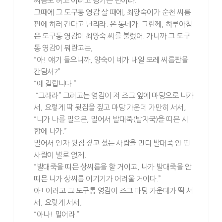
씨름도 허고 이러고 댕기는 판이라.
그때에 그 도구통 영감 살 때에, 최양숙이가 순천 씨름
판에 허러 간다고 난리라. 온 동네가. 그란께, 하루아침
은 도구통 영감이 최양숙 씨를 불렀어. 가니까 그 도구
통 영감이 뭐란고는,
“아! 얘기 들으니까, 양숙이 네가 내일 모레 씨름판을
간담서?”
“예 갈랍니다.”
“그래라” 그러고는 영감이 저 즈그 앞에 마당으로 나가
서, 요렇게 딱 뒷짐을 짚고 마당 가운데 가만히 서서,
“니가 나를 밀으믄, 밀어서 발대죽(발자국)을 띠믄 시
합에 나가.”
밀어서 인자 뒷짐 짚고 섰는 사람을 민디 발대죽 안 띤
사람이 별로 없제.
“발대죽을 띠믄 상씨름을 할 거이고, 나가 발대죽을 안
띠믄 니가 상씨름 이기기가 어려울 거이다.”
아! 이러고 그 도구통 영감이 즈그 마당 가운데가 떡 서
서, 요렇게 서서,
“아나! 밀어라.”