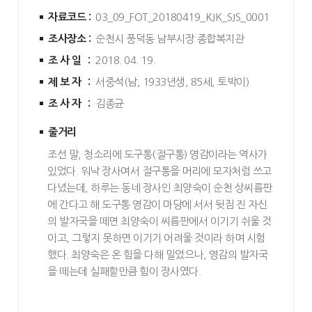
자료코드 :
03_09_FOT_20180419_KJK_SJS_0001
조사장소 :
순천시 풍덕동 남부시장 종합복지관
조사일 :
2018. 04. 19.
제보자 :
서중석(남, 1933년생, 85세, 토박이)
조사자 :
김종균
줄거리
조선 말, 청소리에 도구통(절구통) 영감이라는 역사가
있었다. 워낙 장사여서 절구통을 머리에 모자처럼 쓰고
다녔는데, 하루는 동네 장사인 최양숙이 순천 상씨름판
에 간다고 해 도구통 영감이 마당에 서서 뒷짐 진 자신
의 발자국을 떼면 최양숙이 씨름판에서 이기기 쉬울 것
이고, 그렇지 못하면 이기기 어려울 것이라 하며 시험
했다. 최양숙은 온 힘을 다해 밀었으나, 영감의 발자국
을 떼는데 실패할만큼 힘이 장사였다.