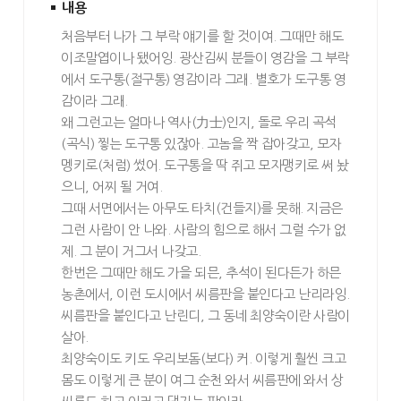
내용
처음부터 나가 그 부락 얘기를 할 것이여. 그때만 해도
이조말엽이나 됐어잉. 광산김씨 분들이 영감을 그 부락
에서 도구통(절구통) 영감이라 그래. 별호가 도구통 영
감이라 그래.
왜 그런고는 얼마나 역사(力士)인지, 돌로 우리 곡석
(곡식) 찧는 도구통 있잖아. 고놈을 짝 잡아갖고, 모자
멩키로(처럼) 썼어. 도구통을 딱 쥐고 모자맹키로 써 놨
으니, 어찌 될 거여.
그때 서면에서는 아무도 타치(건들지)를 못해. 지금은
그런 사람이 안 나와. 사람의 힘으로 해서 그럴 수가 없
제. 그 분이 거그서 나갖고.
한번은 그때만 해도 가을 되믄, 추석이 된다든가 하믄
농촌에서, 이런 도시에서 씨름판을 붙인다고 난리라잉.
씨름판을 붙인다고 난린디, 그 동네 최양숙이란 사람이
살아.
최양숙이도 키도 우리보돔(보다) 커. 이렇게 훨씬 크고
몸도 이렇게 큰 분이 여그 순천 와서 씨름판에 와서 상