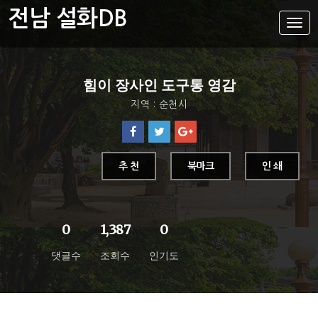
전남 설화DB
설
화
메
뉴
설화DB
힘이 장사인 도구통 영감
통합검색
지역 : 순천시
주제별
가나다색인
유형별
추 천
북마크
인 쇄
지역별
0
1,387
0
댓글수
조회수
인기도