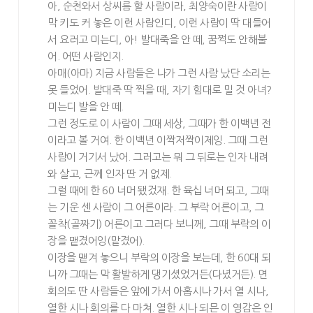
아, 순천와서 상씨름 할 사람이라, 최양숙이란 사람이
막 키도 커 놓은 이런 사람인디, 이런 사람이 딱 대들어
서 요러고 미는디, 아! 발대죽을 안 떼, 꿈쩍도 안해불
어. 어떤 사람인지.
아매(아마) 지금 사람들은 나가 그런 사람 났단 소리는
못 들었어. 발대죽 딱 찍을 때, 자기 힘대로 밀 것 아녀?
미는디 발을 안 떼.
그런 정도로 이 사람이 그때 세상, 그때가 한 이백년 전
이라고 볼 거여. 한 이백년 이짝저짝이제잉. 그때 그런
사람이 거기서 났어. 그러고는 뭐 그 뒤로는 인자 내려
와 살고, 근께 인자 딴 거 없제.
그럴 때에 한 60 너머 됐겄재. 한 육십 너머 되고, 그때
는 기운 센 사람이 그 어른이라. 그 부락 어른이고, 그
꼴착(골짜기) 어른이고 그러다 보니께, 그때 부락의 이
장을 맽겼어잉(맡겼어).
이장을 맽겨 놓으니 부락의 이장을 보는데, 한 60대 되
니까 그때는 막 활발하게 댕기셨었거든(다녔거든). 면
회의도 딴 사람들은 앞에 가서 아홉시나 가서 열 시나,
열한 시나 회의를 다 마쳐. 열한 시나 되믄 이 영감은 인