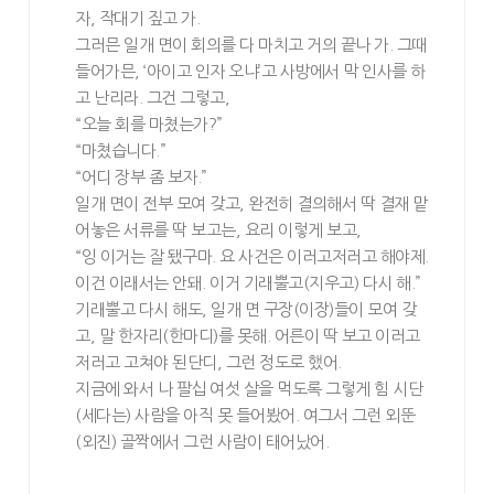
자, 작대기 짚고 가.
그러믄 일개 면이 회의를 다 마치고 거의 끝나 가. 그때
들어가믄, ‘아이고 인자 오냐’고 사방에서 막 인사를 하
고 난리라. 그건 그렇고,
“오늘 회를 마쳤는가?”
“마쳤습니다.”
“어디 장부 좀 보자.”
일개 면이 전부 모여 갖고, 완전히 결의해서 딱 결재 맡
어놓은 서류를 딱 보고는, 요리 이렇게 보고,
“잉 이거는 잘 됐구마. 요 사건은 이러고저러고 해야제.
이건 이래서는 안돼. 이거 기래뿔고(지우고) 다시 해.”
기래뿔고 다시 해도, 일개 면 구장(이장)들이 모여 갖
고, 말 한자리(한마디)를 못해. 어른이 딱 보고 이러고
저러고 고쳐야 된단디, 그런 정도로 했어.
지금에 와서 나 팔십 여섯 살을 먹도록 그렇게 힘 시단
(세다는) 사람을 아직 못 들어봤어. 여그서 그런 외뚠
(외진) 골짝에서 그런 사람이 태어났어.