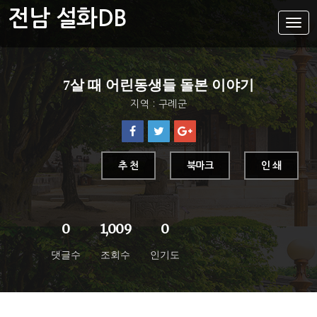
전남 설화DB
설
화
메
뉴
설화DB
7살 때 어린동생들 돌본 이야기
통합검색
지역 : 구례군
주제별
가나다색인
유형별
추 천
북마크
인 쇄
지역별
0
1,009
0
댓글수
조회수
인기도