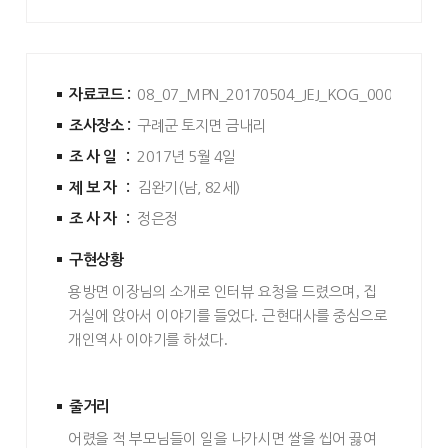
자료코드 :
08_07_MPN_20170504_JEJ_KOG_0006
조사장소 :
구례군 토지면 금내리
조사일 :
2017년 5월 4일
제보자 :
김완기(남, 82세)
조사자 :
정은정
구현상황
용방면 이장님의 소개로 인터뷰 요청을 드렸으며
,
집
거실에 앉아서 이야기를 들었다
.
근현대사를 중심으로
개인역사 이야기를 하셨다
.
줄거리
어렸을 적 부모님들이 일을 나가시면 쌀을 씹어 끓여