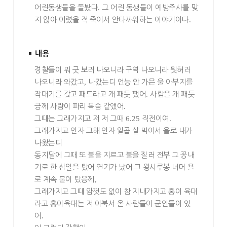
어린동생들을 돌봤다
.
그 어린 동생들이 예방주사를 맞
지 않아 어렸을 적 죽어서 안타까워하는 이야기이다
.
내용
경찰들이 뭐
굿 보
러 나오니라 구역 나오니라 뭣허러
나오니라 와갔고
,
나갔는디 언능 안 가믄 울 아부지를
작대기를 갖고 패드라고 개 패듯 팼어
.
사람을 개 패듯
긍께 사람이 파리 목숨 같앴어
.
그때는 그래가지고 저 저 그때
6.25
직전이여
.
그래가지고 인자 그해 인자 일곱 살 먹어서 욜로 내가
나왔는디
동지달에 그때 또 불을 지르고 불을 질러 전부 그 꽁내
기로 한 삼일을 탔어 연기가 났어 그 왕시루봉 너머 욜
로 계속 불이 탔응께
,
그래가지고 그때 암껏도 없이 참 지내가지고 홍이 육대
라고 홍이육대는 저 이북서 온 사람들이 군인들이 있
어
.