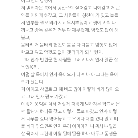
어 그런디 강했어
.
저 말허자믄 북에서 공산주의 실어갖고 나와갖고 저 군
인들 어찌게 해갖고
,
그 사람들이 창진에 가 있고 놉을
저 인부들 델꼬 와가지고 무시뿌랭이고 뭣이고 싹 다
꺼내고 장독 같은거 전부 다 깨부렀제
.
암껏도 없이 해
불고
,
울타리 저 울타리 헌것도 불을 다 때불고 암껏도 없어
학교고 뭐고 암껏도 없어 잿더미가 되 부렀제
.
그때 인자 반란군 헌 사람들 그러고 나서 인자 일곱 살
묵었응께
,
여덟 살 묵어서 인자 육이오가 터져 나 아 그때는 육이
오가 났는디
저 아이고 참말로 그 해 비도 많이 어떻게 비가 많이 오
고 그래 인자 평도 가갔고
이렇게 움막을 쳐서 저렇게 저렇게 말하자믄 학교서 문
짝 탈난거 하나를 갖고 이렇게 돌로 파갔고 인자 이렇
게 나무를 갖다 엮어놓고 그 우에다 대를 갔다 얹고 때
를 비다 엮으면은 인자 우리 어머이가 나 뭐시냐 일곱
살 묵어서 그런께 이월 달에 딸을 하나 내두고 동생을