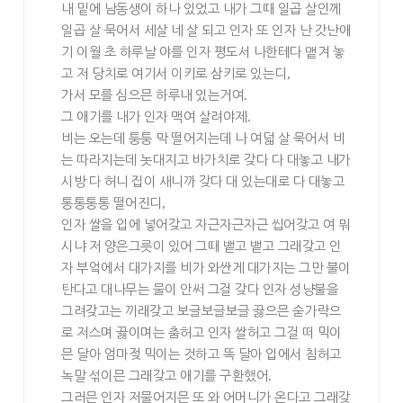
내 밑에 남동생이 하나 있었고 내가 그때 일곱 살인께
일곱 살 묵어서 세살 네 살 되고 인자 또 인자 난 갓난애
기 이월 초 하루날 야를 인자 평도서 나한테다 맽겨 놓
고 저 당치로 여기서 이키로 삼키로 있는디
,
가서 모를 심으믄 하루내 있는거여
.
그 애기를 내가 인자 맥여 살려야제
.
비는 오는데 퉁퉁 막 떨어지는데 나 여덟 살 묵어서 비
는 따라지는데 놋대지고 바가치로 갖다 다 대놓고 내가
시방 다 허니 집이 새니까 갖다 대 있는대로 다 대놓고
통통통통 떨어진디
,
인자 쌀을 입에 넣어갖고 자근자근자근 씹어갖고 여 뭐
시냐 저 양은그릇이 있어 그때 뱉고 뱉고 그래갖고 인
자 부엌에서 대가지를 비가 와싼게 대가지는 그만 불이
탄다고 대나무는 물이 안써 그걸 갖다 인자 성냥불을
그려갖고는 끼래갖고 보글보글보글 끓으믄 숟가락으
로 저스며 끓이며는 춤허고 인자 쌀허고 그걸 떠 믹이
믄 달아 엄마젖 믹이는 것하고 똑 달아 입에서 침허고
녹말 섞이믄 그래갖고 애기를 구환했어
.
그러믄 인자 저물어지믄 또 와 어머니가 온다고 그래갖