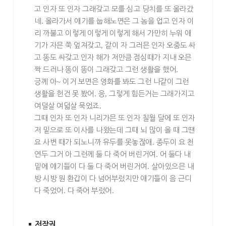
고 인자 또 인자 그래갖고 모를 심고 당치를 또 올라갔
네
.
올라가서 애기를 눕해노면은 그 놈을 업고 인자 이
리 까불고 이렇게 이렇게 이렇게 해서 가만히 누워 애
기가 자믄 쭉 엎져갖고
,
같이 자 그러믄 인자 오줌도 싸
고 똥도 싸갖고 인자 해가 저만큼 점심때가 지내 오믄
짝 드러나 똥이 똥이 그래갖고 그런 생활을 했어
.
긍께 아
~
이거 보면은 영화를 봐도 그런 나같이 그런
생활을 헌건 못 봤어
.
응
,
그렇게 힘든거는 그래가지고
여덜살 여덟살 묵었죠
.
그때 인자 또 인자 니리가믄 또 인자 칠월 달에 또 인자
저 밑으로 또 이사를 나왔는데 그때 뇌 많이 올 때 그땐
요 사변 때가 되노니까 유두를 못놓잖애
.
종두이 요 천
연두 그거 아 그런께 둘 다 죽어 버린거여
.
어 둘다 내
밑에 애기들이 다 둘 다 죽어 버린거여
.
살아있으믄 내
방 시방 뭔 환갑이 다 넘어부렀지만 애기들이 음 근디
다 죽었어
.
다 죽어 부렀어
.
저작권