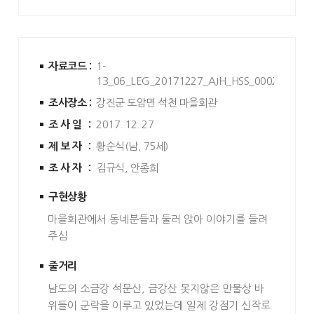
자료코드 :
1-
13_06_LEG_20171227_AJH_HSS_0002
조사장소 :
강진군 도암면 석천 마을회관
조사일 :
2017. 12. 27
제보자 :
황순식(남, 75세)
조사자 :
김규식, 안종희
구현상황
마을회관에서 동네분들과 둘러 앉아 이야기를 들려
주심
줄거리
남도의 소금강 석문산, 금강산 못지않은 만물상 바
위들이 군락을 이루고 있었는데 일제 강점기 신작로