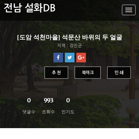
전남 설화DB
설
화
메
뉴
설화DB
[도암 석천마을] 석문산 바위의 두 얼굴
통합검색
지역 : 강진군
주제별
가나다색인
유형별
추 천
북마크
인 쇄
지역별
0
993
0
댓글수
조회수
인기도