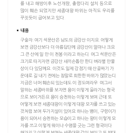
를 내고 해방이후 노선개량, 출렁다리 설치 등으로
많이 훼손 되었지만 세종대왕 바위는 아직도 우리를
꾸짓듯이 굽어보고 있다.
내용
구술자: 여기 석문산은 남도의 금강산 이지요. 어떻게
보면 금강산보다 더 아름답단께 금강산이 얼마나 크요
그 큰 산에 일 만 이 천봉 이라고 하는디 여그 석문산은
크기로 따지자면 금강산 새끼손톱만 한디 벼라별 만물
상이 다 있당께요. 이것도 일제 강점기 때 산골짜기 가
운데로 길 내기 전에는 참말로 희한한 바위가 많았는디
지금은 너머 훼손되 있는데도 이 정도여라우 여그서
말하는 세종바위를 보자면 용이 이렇게 올라가는 형국
으로 보이거든요 용이 승천하는 이렇게 보여 근데 또
어떻게 보면 세종대왕이 이렇게 대왕 모자를 쓰고 있는
것처럼 보여 두가지설이 있어요 하나는 뱀이, 구렁이가
용이 되어서 승천하는 모습이고 하나는 왕이 이렇게 모
자를 쓰고 이렇게 뭐이냐 수염을 긋는 그런 형국이다
해가지고 이렇게 보며는 세종대왕 같이 보이고 또 반대