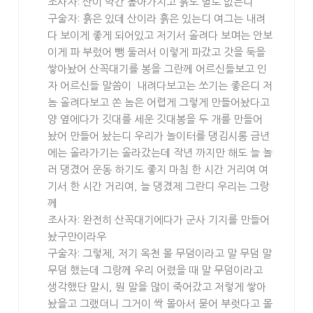
조사자: 산이 약간 높아가지고 흙도 별로 없는디
구술자: 흙은 있데 산이라 흙은 있는디 여그는 내려
다 보이게 좋게 되어있고 저기서 올려다 보며는 안보
이게 파 부렀어 뺑 둘러서 이렇게 파갔고 갓을 둑을
쌓아놨어 산꼭대기를 봉을 그란께 어르신들보고 인
자 어르신들 말씀이 내려다보고는 쏘기는 좋은디 저
놈 올려다보고 쏜 놈은 어렵게 그렇게 만들어놨다고
양 옆에다가 깃대를 세운 깃대봉을 두 개를 만들어
놨어 만들어 놨는디 우리가 놀이터를 댕김시롱 금년
에는 올라가기는 올라갔는데 작년 까지만 해도 늘 놀
러 댕겼어 운동 하기도 좋지 마침 한 시간 거리여 여
기서 한 시간 거리여, 늘 댕겼제 그란디 우리는 그랑
께
조사자: 완전히 산꼭대기에다가 군사 기지를 만들어
놨구만이라우
구술자: 그렇제, 저기 옥천 몰 무덤이라고 말 무덤 말
무덤 했는데 그랑께 우리 어렸을 때 말 무덤이라고
생각했단 말시, 뭔 말을 많이 죽어갔고 저렇게 쌓아
놨을고 그랬더니 그거이 싹 몰아서 묻어 부럿다고 몰