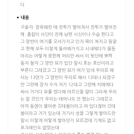
다.
내용
구술자: 정유왜란 때 전투가 벌어져서 전투가 벌어진
께 총칼이 사단이 진께 남편 시신이나 수습 한다고
그 양반이 여기를 오셔가지고 인자 목이 쳐지고 뒹굴
고 한께 모두 이렇게 둘러봐가지고 시내에다가 몸둥
아리는 어떻게 못한께 머리만 싸서 이 뒷단에 뽀짝
동자 철자 그 양반 묘가 있단 말시 호는 호산이라고
부른디 그래갔고 그 양반 묘가 여가 있네 우리로 해
서는 13댄가 그 양반이 우리로 해서 13대나 되겠구
만 그란께 장자 수자 저가 12대고 그란께 치매에다
싸서 거기다 묘를 썼다해 어르신들 말이 그라제 우리
는 알 것인가 우리는 태어나도 안 했는디 그래갔고
아까 동생이 물어본 깃태봉이라고 여 있다잖어 깃태
봉이라고 거가 있는데 거기서 성을 그렇게 쌓아드란
말시 이렇게 어떻게 쌓아던가 모르겄데 기계도 없고
포크레인도 없었는데