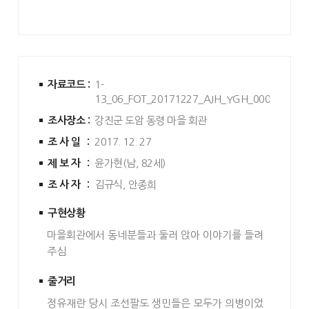
자료코드 :
1-
13_06_FOT_20171227_AJH_YGH_0001
조사장소 :
강진군 도암 동령 마을 회관
조사일 :
2017. 12. 27
제보자 :
윤가현(남, 82세)
조사자 :
김규식, 안종희
구현상황
마을회관에서 동네분들과 둘러 앉아 이야기를 들려
주심
줄거리
정유재란 당시 조선팔도 생민들은 모두가 의병이었