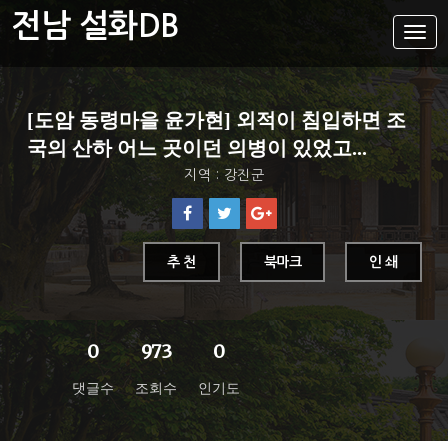
전남 설화DB
설
화
메
뉴
설화DB
[도암 동령마을 윤가현] 외적이 침입하면 조
통합검색
국의 산하 어느 곳이던 의병이 있었고...
주제별
지역 : 강진군
가나다색인
유형별
지역별
추 천
북마크
인 쇄
0
973
0
댓글수
조회수
인기도