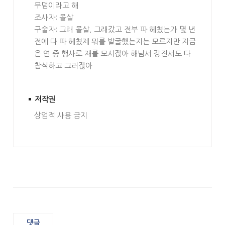
무덤이라고 해
조사자: 몰살
구술자: 그래 몰살, 그래갔고 전부 파 헤쳤는가 몇 년
전에 다 파 헤쳤제 뭐를 발굴했는지는 모르지만 지금
은 연 중 행사로 재를 모시잖아 해남서 강진서도 다
참석하고 그러잖아
저작권
상업적 사용 금지
댓글