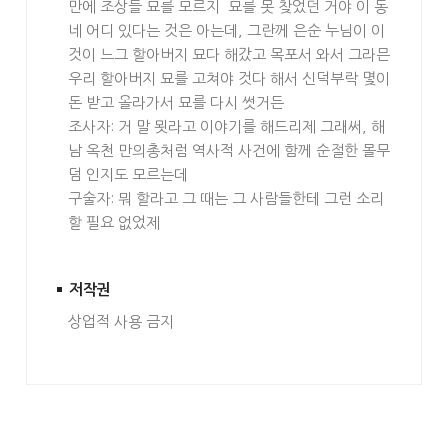
만에 조상들 묘를 모르지 묘를 못 찾었던 거야 이 동
네 어디 있다는 것은 아는데, 그란께 은순 누님이 이
것이 느그 할아버지 묘다 해갔고 목포서 와서 그라믄
우리 할아버지 묘를 고쳐야 것다 해서 신덕부락 몇이
돈 받고 올라가서 묘를 다시 썻거든
조사자: 거 말 묏라고 이야기를 해드리제 그래써, 해
남 옥천 만의총처럼 역사적 사건에 함께 순절한 몰무
덤 인지도 모르는데
구술자: 뭐 할라고 그 때는 그 사람들한테 그런 소리
할 필요 없었제
저작권
상업적 사용 금지