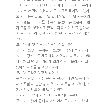
데 이 묘가 느그 할아버지 묘이다 그래가지고 우리가
그 묘를 쓴 적이 있는데 지금 지금은 묵어갖고 있어
요 지금 윤씨들 묘, 제일 밑에가 있는데 말 묏등이라
고 그랬는데 그 묘를 딱 목포 손들이 못 찾은께 그란
가 고총 되 부러갖고 있었는디 이것이 느그 할아버
지 묘이다 그래 갖고 즈그 할아버지 묘로 치장해분
거여
조사자: 말 묏은 무덤은 무지 컸습니까?
구술자: 컸었지 무지무지 컸었어 그랑께 늘 거기서
놀고 그랑께 반들반들 해갔고 우리가 재주넘고 그랬
다니까 그 병 하루거리에 걸리면 거기 올라가서 그
묏에서 재주를 넘고 했다니까
조사자: 그래가지고 낫었어요
구술자: 낫었는 지는 몰라도 뒷동산에 말 묏등에 가
서 재주를 세 번만 넘고 우리가 재주넘고 그랬제, 거
기서 재주 넘으면 별 탈은 없었재
조사자: 그 묘가 자기 선조 묘로 되어 부럿네
구술자: 그랬제 긍께 어려서 인자 돌아가신지 한참