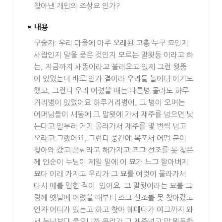
찾아낸 개인의 조상묘 인가?
내용
구술자: 우리 마을에 아주 오래된 고총 누구 묘인지
사람인지 말을 묻은 것인지 모르는 말묏등 이라고 하
는, 지금까지 새똥이라고 불러오고 있제 그런 묏뚱
이 있었는데 바로 인가 곁이라 우리들 놀이터 이기도
했고, 그런디 우리 어렸을 때는 다른병 몰라도 하루
거리병이 있었어요 하루거리병이, 그 병이 오며는
어머님들이 새똥에 그 말묏에 가서 재주를 넘으면 낫
는다고 일부러 거기 올라가서 재주를 몇 번씩 넘고
오라고 그랬어요. 그런디 중간에 목포서 어떤 분이
찾아와 갔고 윤씨라고 해가지고 즈그 선조를 못 찾은
께 인순이 누님이 제일 밑에 이 묘가 느그 할아버지
묘다 이래 가지고 우리가 그 묘를 여럿이 올라가서
다시 떼를 입힌 적이 있어요. 그 말묏이라는 묘를 그
랑께 옛날에 어렸을 때부터 즈그 선조를 못 찾아갔고
인자 어디가 있는고 하고 찾아 헤매다가 여그까지 와
서 누님보다 물으니까 우리가 그 재주넘고 말 묏등한