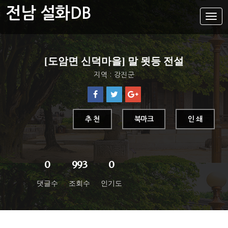
전남 설화DB
설
화
메
뉴
설화DB
[도암면 신덕마을] 말 묏등 전설
통합검색
지역 : 강진군
주제별
가나다색인
유형별
추 천
북마크
인 쇄
지역별
0
993
0
댓글수
조회수
인기도