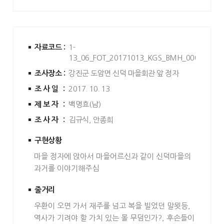
자료코드 :
1-
13_06_FOT_20171013_KGS_BMH_0001
조사장소 :
강진군 도암면 신덕 마을회관 앞 정자
조사일 :
2017. 10. 13
제보자 :
백명효(남)
조사자 :
김규식, 안종희
구현상황
마을 정자에 앉아서 마을어르신과 같이 신덕마을의
과거를 이야기해주심
줄거리
우환이 오면 가서 재주를 넘고 복을 빌었던 말묏등,
역사가 기려야 할 가치 있는 몰 무덤인가?, 후손들이