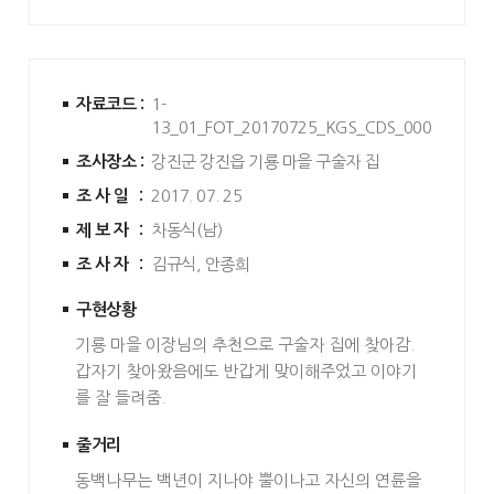
자료코드 :
1-
13_01_FOT_20170725_KGS_CDS_0006
조사장소 :
강진군 강진읍 기룡 마을 구술자 집
조사일 :
2017. 07. 25
제보자 :
차동식(남)
조사자 :
김규식, 안종희
구현상황
기룡 마을 이장님의 추천으로 구술자 집에 찾아감.
갑자기 찾아왔음에도 반갑게 맞이해주었고 이야기
를 잘 들려줌.
줄거리
동백나무는 백년이 지나야 뿔이나고 자신의 연륜을