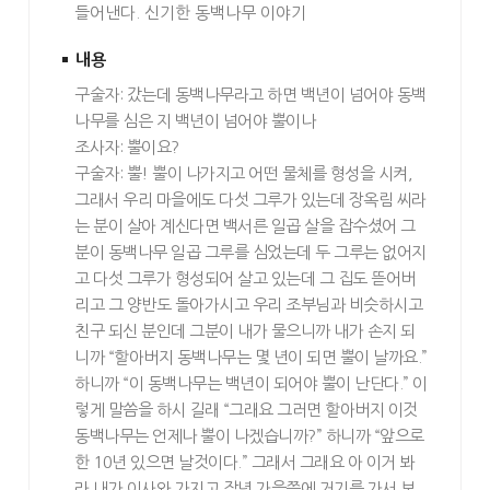
들어낸다. 신기한 동백나무 이야기
내용
구술자: 갔는데 동백나무라고 하면 백년이 넘어야 동백
나무를 심은 지 백년이 넘어야 뿔이나
조사자: 뿔이요?
구술자: 뿔! 뿔이 나가지고 어떤 물체를 형성을 시켜,
그래서 우리 마을에도 다섯 그루가 있는데 장옥림 씨라
는 분이 살아 계신다면 백서른 일곱 살을 잡수셨어 그
분이 동백나무 일곱 그루를 심었는데 두 그루는 없어지
고 다섯 그루가 형성되어 살고 있는데 그 집도 뜯어버
리고 그 양반도 돌아가시고 우리 조부님과 비슷하시고
친구 되신 분인데 그분이 내가 물으니까 내가 손지 되
니까 “할아버지 동백나무는 몇 년이 되면 뿔이 날까요.”
하니까 “이 동백나무는 백년이 되어야 뿔이 난단다.” 이
렇게 말씀을 하시 길래 “그래요 그러면 할아버지 이것
동백나무는 언제나 뿔이 나겠습니까?” 하니까 “앞으로
한 10년 있으면 날것이다.” 그래서 그래요 아 이거 봐
라 내가 이사와 가지고 작년 가을쯤에 거기를 가서 보