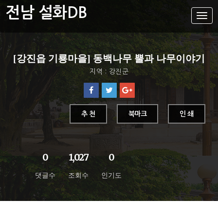
전남 설화DB
설
화
메
뉴
설화DB
[강진읍 기룡마을] 동백나무 뿔과 나무이야기
통합검색
지역 : 강진군
주제별
가나다색인
유형별
추 천
북마크
인 쇄
지역별
0
1,027
0
댓글수
조회수
인기도