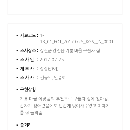
자료코드 :
1-
13_01_FOT_20170725_KGS_JJN_0001
조사장소 :
강진군 강진읍 기룡 마을 구술자 집
조사일 :
2017. 07. 25
제보자 :
정정남(여)
조사자 :
김규식, 안종희
구현상황
기룡 마을 이장님의 추천으로 구술자 집에 찾아감.
갑자기 찾아왔음에도 반갑게 맞이해주었고 이야기
를 잘 들려줌.
줄거리