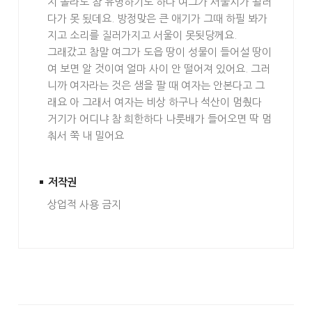
지 몰라도 참 유명하기도 하다 여그가 서울시가 될러
다가 못 됬데요. 방정맞은 큰 애기가 그때 하필 봐가
지고 소리를 질러가지고 서울이 못됫당께요.
그래갔고 참말 여그가 도읍 땅이 성물이 들어설 땅이
여 보면 알 것이여 얼마 사이 안 떨어져 있어요. 그러
니까 여자라는 것은 샘을 팔 때 여자는 안본다고 그
래요 아 그래서 여자는 비상 하구나 석산이 멈췄다
거기가 어디냐 참 희한하다 나룻배가 들어오면 딱 멈
춰서 쭉 내 밀어요
저작권
상업적 사용 금지