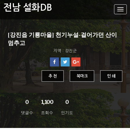
전남 설화DB
설
화
메
뉴
설화DB
[강진읍 기룡마을] 천기누설-걸어가던 산이
통합검색
멈추고
주제별
지역 : 강진군
가나다색인
유형별
지역별
추 천
북마크
인 쇄
0
1,100
0
댓글수
조회수
인기도