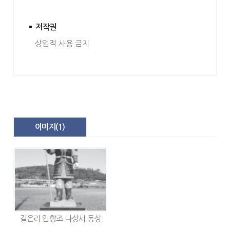
저작권
상업적 사용 금지
이미지(
1
)
길은리 입향조 나상서 동상