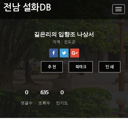
전남 설화DB
설
화
메
뉴
설화DB
길은리의 입향조 나상서
통합검색
지역 : 진도군
주제별
가나다색인
유형별
추 천
북마크
인 쇄
지역별
0
635
0
댓글수
조회수
인기도