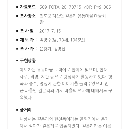
자료코드 :
589_FOTA_20170715_YDR_PYS_005
조사장소 :
진도군 지산면 길은리 용동마을 마을회
관
조사일 :
2017. 7. 15
제보자 :
박양수(남, 73세, 1945년)
조사자 :
윤홍기, 김명선
구현상황
제보자는 용동마을 토박이로 한학에 밝으며, 현재
사주, 작명, 지관 등으로 왕성하게 활동하고 있다. 형
국과 풍수, 명당에 관한 이야기를 들려주었으며 인
근 마을인 길은리과 거제 마을의 역사에 대해서도 구
술했다.
줄거리
나상서는 길은리의 한천동이라는 골짜기에서 은거
해서 살다가 길은리로 입촌하였다. 길은리라는 이름