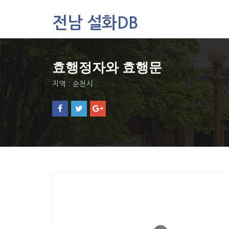
전남 설화DB
설화DB
효행정자와 효행문
통합검색
주제별
지역 : 순천시
가나다색인
유형별
지역별