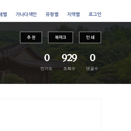
제별
가나다색인
유형별
지역별
로그인
추 천
북마크
인 쇄
0
929
0
인기도
조회수
댓글수