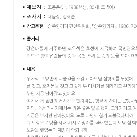
제보자 :
조동은(남, 1938년생, 80세, 토박이)
조사자 :
채윤정, 김해순
참고문헌 :
승주향리지 편찬위원회, 「승주향리지」, 1986, 70
줄거리
강촌마을에 거주하던 조우석은 효성이 지극하여 목민관으로
되므로 향교유림들의 뜻과 옥천 조씨 문중의 뜻을 모아 
내용
우차석 그 양반이 벼슬길을 해갖고 아드님 삼형제를 두었어. 
를 짓고, 효자문을 짓고 그렇게 두 머시기를 해가지고 관리하
부만 지금 남아갖고 있어요.
여기서 거 집안의 거시기도 했지마는, 향교에 가며는 은행나무
자면, 순천 거시기에서는 많은 좋은 일을 했지. 그래가지고 
지금은 부지만 남아있어요. 도로 나면서 철거 되불었다니까.
그 보상으로 땅을 사서 새시로 정자를 질라 했는디 보당 삼 
보관을 했었는디 재정이 안되니까.