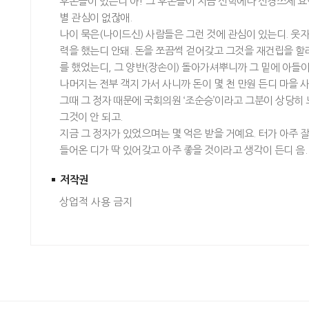
후손들이 있는디 아! 그 후손들이 지금 신학에나 신경쓰제 
별 관심이 없잖애.
나이 묵은(나이드신) 사람들은 그런 것에 관심이 있는디. 웃자
력을 했는디 안돼. 돈을 쪼끔썩 걷어갖고 그것을 재건립을 할
를 했었는디, 그 양반(장손이) 돌아가셔뿌니까 그 밑에 아들이
나머지는 전부 객지 가서 사니까 돈이 몇 천 만원 든디 마을 
그때 그 정자 때문에 국회의원 ‘조순승’이라고 그분이 상당히
그것이 안 되고.
지금 그 정자가 있었으며는 몇 억은 받을 거예요. 터가 아주 
들어온 디가 딱 있어갖고 아주 좋을 것이라고 생각이 든디 음.
저작권
상업적 사용 금지