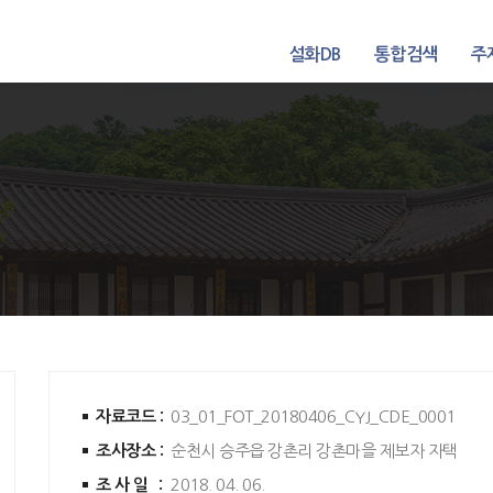
설화DB
통합검색
주
자료코드 :
03_01_FOT_20180406_CYJ_CDE_0001
조사장소 :
순천시 승주읍 강촌리 강촌마을 제보자 자택
조사일 :
2018. 04. 06.