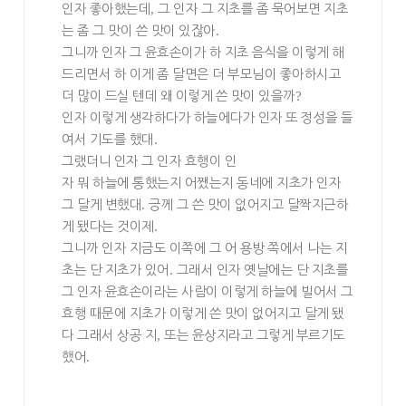
인자 좋아했는데
,
그 인자 그 지초를 좀 묵어보면 지초
는 좀 그 맛이 쓴 맛이 있잖아
.
그니까 인자 그 윤효손이가 하 지초 음식을 이렇게 해
드리면서 하 이게 좀 달면은 더 부모님이 좋아하시고
더 많이 드실 텐데 왜 이렇게 쓴 맛이 있을까
?
인자 이렇게 생각하다가 하늘에다가 인자 또 정성을 들
여서 기도를 했대
.
그랬더니 인자 그 인자 효행이 인
자 뭐 하늘에 통했는지 어쨌는지 동네에 지초가 인자
그 달게 변했대
.
긍께 그 쓴 맛이 없어지고 달짝지근하
게 됐다는 것이제
.
그니까 인자 지금도 이쪽에 그 어 용방 쪽에서 나는 지
초는 단 지초가 있어
.
그래서 인자 옛날에는 단 지초를
그 인자 윤효손이라는 사람이 이렇게 하늘에 빌어서 그
효행 때문에 지초가 이렇게 쓴 맛이 없어지고 달게 됐
다 그래서 상공 지
,
또는 윤상지라고 그렇게 부르기도
했어
.