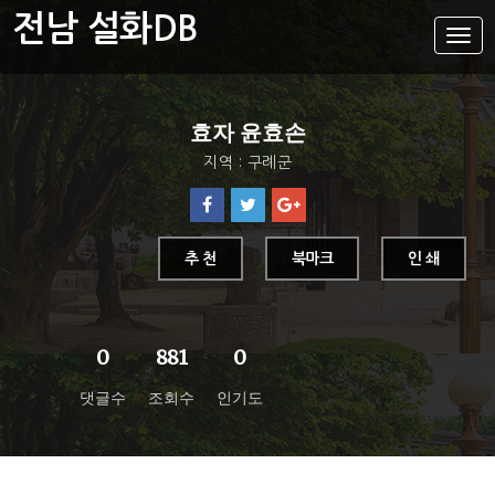
전남 설화DB
설
화
메
뉴
설화DB
효자 윤효손
통합검색
지역 : 구례군
주제별
가나다색인
유형별
추 천
북마크
인 쇄
지역별
0
881
0
댓글수
조회수
인기도