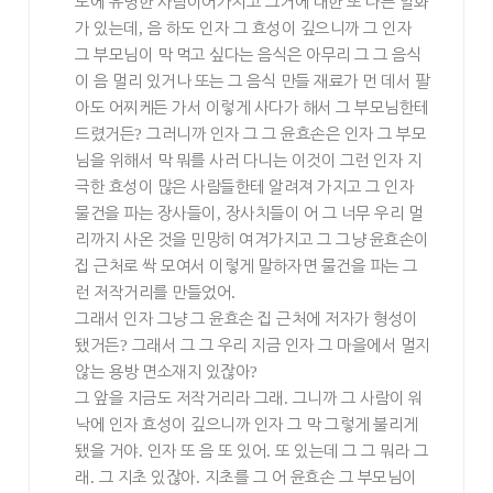
도에 유명한 사람이어가지고 그거에 대한 또 다른 일화
가 있는데
,
음 하도 인자 그 효성이 깊으니까 그 인자
그 부모님이 막 먹고 싶다는 음식은 아무리 그 그 음식
이 음 멀리 있거나 또는 그 음식 만들 재료가 먼 데서 팔
아도 어찌케든 가서 이렇게 사다가 해서 그 부모님한테
드렸거든
?
그러니까 인자 그 그 윤효손은 인자 그 부모
님을 위해서 막 뭐를 사러 다니는 이것이 그런 인자 지
극한 효성이 많은 사람들한테 알려져 가지고 그 인자
물건을 파는 장사들이
,
장사치들이 어 그 너무 우리 멀
리까지 사온 것을 민망히 여겨가지고 그 그냥 윤효손이
집 근처로 싹 모여서 이렇게 말하자면 물건을 파는 그
런 저작거리를 만들었어
.
그래서 인자 그냥 그 윤효손 집 근처에 저자가 형성이
됐거든
?
그래서 그 그 우리 지금 인자 그 마을에서 멀지
않는 용방 면소재지 있잖아
?
그 앞을 지금도 저작거리라 그래
.
그니까 그 사람이 워
낙에 인자 효성이 깊으니까 인자 그 막 그렇게 불리게
됐을 거야
.
인자 또 음 또 있어
.
또 있는데 그 그 뭐라 그
래
.
그 지초 있잖아
.
지초를 그 어 윤효손 그 부모님이