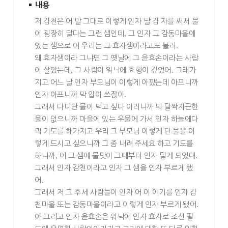
내용
저 감천은 어 말 그대로 이렇게 인자 달 감 자를 써서 물
이 굉장히 달다는 그런 샘인데
,
그 인자 그 감동마을에
있는 샘으로 어 우리는 그 효자샘이라고도 불러
.
왜 효자샘이라 그냐면 그 옛날에 그 윤효손이라는 사람
이 살았는데
,
그 사람이 워낙에 효행이 깊었어
.
그래가
지고 어느 날 인자 부모님이 이렇게 아팠는데 아프니까
인자 아프니까 막 입이 쓰잖아
.
그래서 다디단 물이 먹고 싶다 이러니까 뭐 달짝지근한
물이 없으니까 마을에 있는 우물에 가서 인자 하늘에다
막 기도를 해가지고 우리 그 부모님 이렇게 단 물을 이
렇게 드시고 싶으니까 그 좀 내려 주세요 하고 기도를
하니까
,
어 그 샘에 물맛이 그때부터 인자 달게 되었대
.
그래서 인자 감천이라고 인자 그 샘을 인자 부르게 됐
어
.
그래서 저 그 후세 사람들이 인자 어 이 얘기를 인자 감
천마을 또는 감동마을이라고 이렇게 인자 부르게 됐어
.
아 그리고 인자 윤효손은 워낙에 인자 효자로 조선 팔