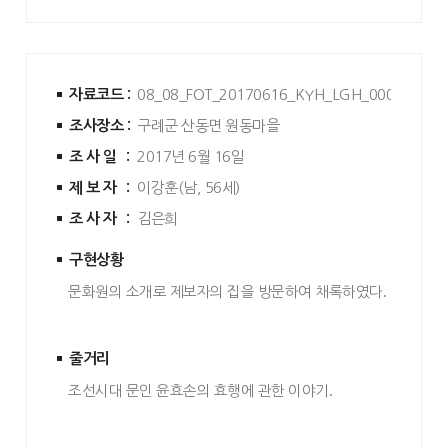
자료코드 :
08_08_FOT_20170616_KYH_LGH_0006
조사장소 :
구례군 산동면 원동마을
조사일 :
2017년 6월 16일
제보자 :
이강훈(남, 56세)
조사자 :
김은희
구현상황
문화원의 소개로 제보자의 집을 방문하여 채록하였다
.
줄거리
조선시대 문인 윤효손의 효행에 관한 이야기
.