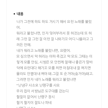
내용
나가 그전에 하도 하도 거시기 해서 요런 노래를 불렀
어
.
뭐라고 불렀냐면
,
인자 잊어부러서 못 허것는데 또 허
래 그런 걸 그런 걸 이런 걸 나와가꼬 어디 나올라고 그
러든 안해
.
내가 뭐라고 노래를 불렀냐면
,
요랬어
.
모 심으면서 막 허리는 아파 죽겄고 막 모도 그때는 이
렇게 모를 안심
,
시방은 모 안찐께 얼매나 좋은가 땅바
닥에 요런대다 해가꼬 모를 찌면 아침대내 잘 쪄지면
몰라도 안쪕대내 쪄야 돼
.
그걸 또 순거야
(
숨거야
)
돼고
.
그러면 인자 내가 노래를 뭐라고 불렀냐면
“
난냉구 사소오 난랭구를 사요
우리 집이 서방님은 도구대를 갔는디
헐질이 없어서 난랭구 장시
헐지 헐지이 잘도나 파네