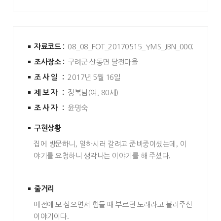
자료코드 :
08_08_FOT_20170515_YMS_JBN_0002
조사장소 :
구례군 산동면 달전마을
조사일 :
2017년 5월 16일
제보자 :
정복남(여, 80세)
조사자 :
윤명숙
구현상황
집에 방문하니
,
일하시러 갈려고 준비중이셨는데
,
이
야기를 요청하니 생각나는 이야기를 해 주셨다
.
줄거리
예전에 모 심으면서 힘들 때 부르던 노래라고 불러주신
이야기이다
.