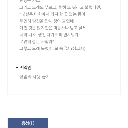
난랭구 사소
”
그러고 노래도 부르고
,
허허 또 뭐라고 불렀냐면
,
“
낯설은 타향에서 의지 할 곳 없는 몸이
우연히 당신을 만나 정이 들었네
가진 것은 없지만은 마음하나 믿고 살세
너와 나 이 생전 다가도록 변치말자
우연히 정든 사람아
”
그렇고 노래 불렀어
.
모 숨금서
(
심고서
)
저작권
상업적 사용 금지
음성(
1
)