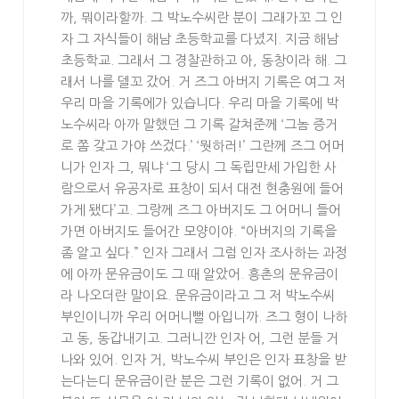
까, 뭐이라할까. 그 박노수씨란 분이 그래가꼬 그 인
자 그 자식들이 해남 초등학교를 다녔지. 지금 해남
초등학교. 그래서 그 경찰관하고 아, 동창이라 해. 그
래서 나를 델꼬 갔어. 거 즈그 아버지 기록은 여그 저
우리 마을 기록에가 있습니다. 우리 마을 기록에 박
노수씨라 아까 말했던 그 기록 갈쳐준께 ‘그놈 증거
로 쫌 갖고 가야 쓰겄다.’ ‘뭣하러!’ 그란께 즈그 어머
니가 인자 그, 뭐냐 ‘그 당시 그 독립만세 가입한 사
람으로서 유공자로 표창이 되서 대전 현충원에 들어
가게 됐다’고. 그랑께 즈그 아버지도 그 어머니 들어
가면 아버지도 들어간 모양이야. “아버지의 기록을
좀 알고 싶다.” 인자 그래서 그럼 인자 조사하는 과정
에 아까 문유금이도 그 때 알았어. 흥촌의 문유금이
라 나오더란 말이요. 문유금이라고 그 저 박노수씨
부인이니까 우리 어머니뻘 아입니까. 즈그 형이 나하
고 동, 동갑내기고. 그러니깐 인자 어, 그런 분들 거
나와 있어. 인자 거, 박노수씨 부인은 인자 표창을 받
는다는디 문유금이란 분은 그런 기록이 없어. 거 그