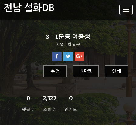
전남 설화DB
설
화
메
뉴
설화DB
3ㆍ1운동 여중생
통합검색
지역 : 해남군
주제별
가나다색인
유형별
추 천
북마크
인 쇄
지역별
0
2,322
0
댓글수
조회수
인기도