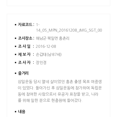
자료코드 :
1-
14_05_MPN_20161208_JMG_SGT_001
조사장소 :
해남군 북일면 흥촌리
조사일 :
2016-12-08
제보자 :
손갑태(남·87세)
조사자 :
장민경
줄거리
삼일운동 당시 열네 살이었던 흥촌 출생 목포 여중생
이 있었다. 돌아가신 후 삼일운동에 참가하여 독립운
동에 참여한 사람으로서 유공자 표창을 받고, 나라
를 위해 일한 분으로 현충원에 들어갔다.
내용