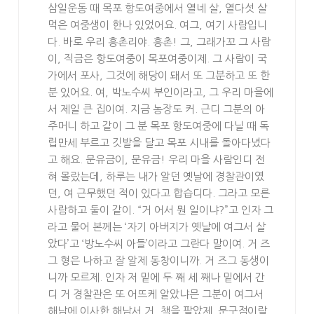
삼일운동 때 목포 항도여중에서 열네 살, 열다섯 살
먹은 여중생이 한나 있었어요. 여그, 여기 사람입니
다. 바로 우리 흥촌리야. 흥촌! 그, 그래가꼬 그 사람
이, 직금은 항도여중이 목포여중이제. 그 사람이 국
가에서 포사, 그것에 해당이 돼서 또 그분하고 또 한
분 있어요. 여, 박노수씨 부인이라고, 그 우리 마을에
서 제일 큰 집이여. 지금 농장도 커. 근디 그분의 아
주머니 하고 같이 그 분 목포 항도여중에 다닐 때 독
립만세 부르고 깃발을 달고 목포 시내를 돌아다녔다
고 해요. 문유금이, 문유금! 우리 마을 사람인디 전
혀 몰랐는데, 하루는 내가 알던 옛날에 경찰관이였
던, 여 근무했던 적이 있다고 합습디다. 그라고 모른
사람하고 둘이 같이. “거 어서 뭔 일이냐?”고 인자 그
라고 물어 본께는 ‘자기 아버지가 옛날에 여그서 살
았다’고 ‘방노수씨 아들’이라고 그란다 말이여. 거 즈
그 형은 나하고 잘 알제 동창이니까. 거 즈그 동생이
니까 모르제. 인자 저 밑에 두 째 세 째나 밑에서 간
디 거 경찰관은 또 어뜨케 알았냐믄 그분이 여그서
해남에 이사한 해남서 거, 책을 팔았제. 문구점이랄