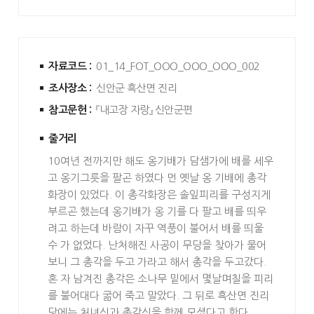
자료코드 :
01_14_FOT_OOO_OOO_OOO_002
조사장소 :
신안군 흑산면 진리
참고문헌 :
『내고장 자랑』 신안군편
줄거리
10여년 전까지만 해도 옹기배가 담샘가에 배를 세우
고 옹기그릇을 팔곤 하였다 먼 옛날 옹 기배에 총각
화장이 있었다. 이 총각화장은 솔잎피리를 구성지게
부르곤 했는데 옹기배가 옹 기를 다 팔고 배를 띄우
려고 하는데 바람이 자꾸 역풍이 불어서 배를 띄울
수 가 없었다. 난처해진 사공이 무당을 찾아가 물어
보니 그 총각을 두고 가라고 해서 총각을 두고갔다.
혼 자 남겨진 총각은 소나무 밑에서 몇날며칠을 피리
를 불어대다 굶어 죽고 말았다. 그 뒤로 흑산면 진리
당에는 처녀신과 총각신을 함께 모셨다고 한다.