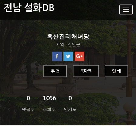
전남 설화DB
설
화
메
뉴
설화DB
흑산진리처녀당
통합검색
지역 : 신안군
주제별
가나다색인
유형별
추 천
북마크
인 쇄
지역별
0
1,056
0
댓글수
조회수
인기도