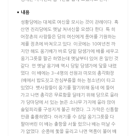
내용
성황당에는 대체로 여신을 모시는 것이 관례이다. 흑
산면 진리당에도 옛날 처녀신을 모셨다 한다. 특 히
어장촌의 사람들은 당의 여신에게 풍어를 기원하는
제를 정초에 바쳐오고 있다. 이곳에는 10여년전 까
지만 해도 옹기배가 바로 당밑 담샘가에 배를 세우고
옹기그릇을 팔곤 하였는데 옛날부터 있어 온 일인 것
같다. 먼 옛날 옹기배 역시 당밑 당샘가에 닻을 내렸
었다. 이 배에는 3~4명의 선원과 미모의 총각화장
(배에서 밥도짓고 잔심부름을 하는 청소년)이 타고
있었다. 뱃사람들이 옹기를 팔기위해 동네 에 들어
가고 나면 총각은 무료함을 달래기 위해 당으로 올라
가 당마당에 서 있는 늙은 소나무 가지에 올라 앉아
솔잎피리를 구성지게 불곤 하였다. 그 가락은 신통할
만큼 훌륭하였다. 아러기를 수 삼일 옹기그릇을 다
팔아버린 이 배는 출항을 서둘 렀으나 배는 떠날 수
가 없었다. 순풍에 돛을 올리고 나면 역풍이 불어 배