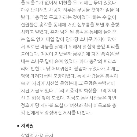
를 띄울수가 없어서 며칠을 두 고 배는 묶여 있었다.
아주 난처해진 사공이 하루는 무당을 찾아가 점을 쳐
봤더니 총각을 두고 가라는 것이었다. 하는 수 없이
선원들은 총각을 동네에 거짓 심부름을 보낸 후 출항
시키고 말았다. 혼자 남게 된 총각은 동네에 들어오
는 일도 없이 매일 같이 당마당 소나무 가지에 앉아
서 외로운 마음을 달래기 위해서 열심히 솔잎 피리를
불어댔다. 며칠이 지났을까 굶주림에 지친 총각은 끝
내는 소나무 밑에 숨져 있었다. 아마 총각의 피리소
리에 반한 그 당 처녀귀신이 붙잡아 두었다가 이제는
영영 데려가버린 모양이었다. 동네 사람들은 총각이
숨 진 자리에 시신을 묻었는데 그 무덤은 수백년이
지난 지금도 있다. 그리고 총각의 화상을 그려 쳐녀
신 의 화상 옆에 모셨다. 지금도 동네사람들은 매년
정초에 당 제사를 모실 때 여신과 함께 이름모를 총
각 신에게도 정성어린 제사를 바친다.
저작권
상업적 사용 금지