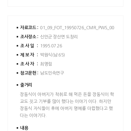
자료코드 :
01_09_FOT_19950726_CMR_PWS_004
조사장소 :
신안군 장산면 도창리
조사일 :
1995.07.26
제보자 :
박원식(남.65)
조사자 :
최명림
참고문헌 :
남도민속연구
줄거리
장동식이 아버지가 착취로 해 먹은 돈을 장동식이 학
교도 짓고 기부를 많이 했다는 이야기 이다. 하지만
장동식 자식들이 후에 아버지 명예를 더럽혔다고 했
다는 이야기다.
내용