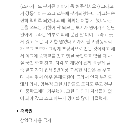
(조사자 : 또 부자된 이야기 좀 해주십시오?) 그라고
거 장동식이는 즈그 조부때 부자되얐는디. 거그는 순
전히 착취로 되얐다고 해. 착취는 어떻 게 했냐마는
돈을 쓰므는 기한이 딱 되므는 토지가 넘어가게 된단
말이여.그라믄 역부로 피해 분단 말 이여. 그라고 늦
게 갖고 오믄 너 기한 넘었다고 가져 불고 장동식씨
가 즈그 부모가 그렇게 부정적으로 맨든 것이라고 해
서 여그에 중학교를 짓고 옛날 국민학교 없을 때 사
설 국민 학교 짓고, 자긱 또 해방이 된께 요렇게 될
죽 알고 자기 집서 5년이상 고용한 사람은 논 주고
다 나눠 줘서 아주 은혜로웠어. 그래서 인자 부자로
돼서 라사, 양복점 고런 사람들도 토지도 주고 전부
다 중학교에다 기부했어. 그런 디 인자 자석들이 없
이 되야 갖고 즈그 아부지 명예를 많이 더럽혔제.
저작권
상업적 사용 금지