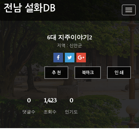
전남 설화DB
설
화
메
뉴
설화DB
6대 지주이야기2
통합검색
지역 : 신안군
주제별
가나다색인
유형별
추 천
북마크
인 쇄
지역별
0
1,423
0
댓글수
조회수
인기도