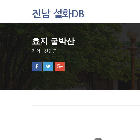
전남 설화DB
설화DB
효지 굴박산
통합검색
주제별
지역 : 신안군
가나다색인
유형별
지역별