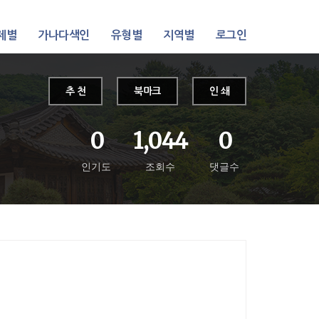
제별
가나다색인
유형별
지역별
로그인
추 천
북마크
인 쇄
0
1,044
0
인기도
조회수
댓글수