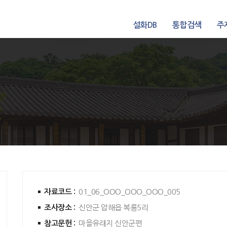
설화DB
통합검색
주
자료코드 :
01_06_OOO_OOO_OOO_005
조사장소 :
신안군 압해읍 복룡5리
참고문헌 :
마을유래지 신안군편