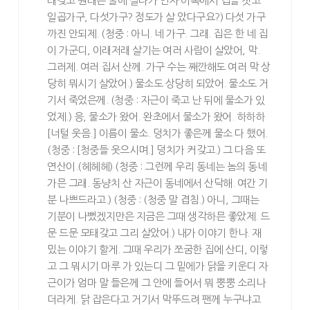
래갖고 원래는 굴에 살다가 인자 이쪽에서 집을 짓고
일곱가구, 다섯가구? 정도가 살 았다구요?) 다섯 가구
까진 안되제. (청중 : 아니. 네 가구. 그래. 집은 한 네 집
이 가군디, 이래저래 살기는 여러 사람이 살았어, 막.
그러제. 여러 집서 산께. 가구 수는 째깐해도 여러 막 상
당히 뭐시기 살았어.) 물소도 상당히 되았어. 물소도 거
기서 죽었은께. (청중 : 자근이 죽고 난 뒤에 물소가 있
었제.) 응, 물소가 왔어. 완초에서 물소가 왔어. 하하하
[너털 웃음.] 이름이 물소. 덩치가 좋은께 물소 다 했어.
(청중 : [청중들 웃으시며.] 덩치가 커갖고.) 그 다음 또
연산이.(헤헤헤) (청중 : 그런께 우리 동네는 놈의 동네
가믄 그래. 동냥치 산 자근이 동네에서 산닥해. 여간 기
분 나쁘드라고.) (청중 : (청중 말 겹침.) 아니, 그때는
기분이 나뻤겠지만은 지금은 그때 생각하믄 좋았제. 드
문 드문 모태갖고 그리 살았어.) 내가 이야기 한나. 재
밌는 이야기 할게. 그때 우리가 쪼굼한 집에 산디, 이렇
고 그 뭐시기 마루 가 있는디 그 밑에가 닭을 키운디 자
근이가 엄마 말 들은께 그 안에 들어서 뭐 뿡뿡 소리나
더라게. 닭 잡은다고 거기서 막뚜드려 팬께 누구냐고