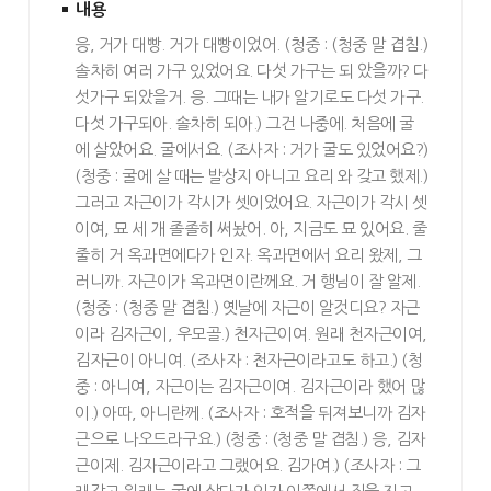
내용
응, 거가 대빵. 거가 대빵이었어. (청중 : (청중 말 겹침.)
솔차히 여러 가구 있었어요. 다섯 가구는 되 았을까? 다
섯가구 되았을거. 응. 그때는 내가 알기로도 다섯 가구.
다섯 가구되아. 솔차히 되아.) 그건 나중에. 처음에 굴
에 살았어요. 굴에서요. (조사자 : 거가 굴도 있었어요?)
(청중 : 굴에 살 때는 발상지 아니고 요리 와 갖고 했제.)
그러고 자근이가 각시가 셋이었어요. 자근이가 각시 셋
이여, 묘 세 개 졸졸히 써놨어. 아, 지금도 묘 있어요. 줄
줄히 거 옥과면에다가 인자. 옥과면에서 요리 왔제, 그
러니까. 자근이가 옥과면이란께요. 거 행님이 잘 알제.
(청중 : (청중 말 겹침.) 옛날에 자근이 알것디요? 자근
이라 김자근이, 우모골.) 천자근이여. 원래 천자근이여,
김자근이 아니여. (조사자 : 천자근이라고도 하고.) (청
중 : 아니여, 자근이는 김자근이여. 김자근이라 했어 많
이.) 아따, 아니란께. (조사자 : 호적을 뒤져보니까 김자
근으로 나오드라구요.) (청중 : (청중 말 겹침.) 응, 김자
근이제. 김자근이라고 그랬어요. 김가여.) (조사자 : 그