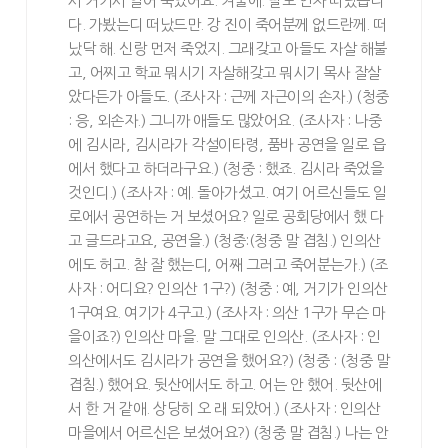
서 거기서 얼어 죽었어요. 겨울에. 딸도 인자 떠났읍디
다. 가봤는디 떠났드만. 강 진이 죽어분께 없드란께. 떠
났닥 해. 신랑 먼저 죽었지. 그래갖고 아들도 자살 해불
고, 어찌고 학교 뭐시기 자살해갖고 뭐시기 목사 잘살
았다든가 아들도. (조사자 : 근께 자근이의 손자.) (청중
: 응, 외손자.) 그니까 애들도 많았어요. (조사자 : 나중
에 김시라, 김시라가 각설이타령, 품바 공연을 일로 읍
에서 했다고 하더라구요.) (청중 : 했죠. 김시라 죽었을
것인디.) (조사자 : 예. 돌아가셨고. 여기 어르신들도 일
로에서 공연하는 거 보셨어요? 일로 공회당에서 했 다
고 글드라고요, 공연을.) (청중:(청중 말 겹침.) 인의산
에도 허고. 참 잘 했는디, 어째 그러고 죽어분는가.) (조
사자 : 어디요? 인의산 1구?) (청중 : 예, 거기가 인의산
1구여요. 여기가 4구고.) (조사자 : 의산 1구가 무슨 마
을이죠?) 인의산 마을. 말 그대로 인의산. (조사자 : 인
의산에서도 김시라가 공연을 했어요?) (청중 : (청중 말
겹침.) 했어요. 뒷산에서도 하고. 어는 안 했어. 뒷산에
서 한 거 같애. 상당히 오 래 되았어.) (조사자 : 인의산
마을에서 어르신은 보셨어요?) (청중 말 겹침.) 나는 안