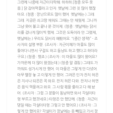
그런께 나중에 자근이더락해. 하하하.[청중 모두 웃
음.] 닭 잡아먹을라고 인자. 옛날에 그런 짓 많이 했잖
아요. (청중 : 장난으로도 많이 했어. 옛날에는.) 그래.
그래. 지금은 쇠고랑 채워도 그때는 안 채웠제. 그니까
그냥 웃어 불고 끝나 분 것이제. (청중 : 옛날에는 닭서
리를 겁나게 많이씩 했제. 그것은 도둑이라 안 그랬제,
옛날에는.) 우리도 닭서리 해봤어요. “(중간 생략)” - 조
사자의 설명 부분. (조사자 : 자근이패가 마을도 많이
돌아다니면서 구걸도 하고 동냥도 하고 했다고 하더라
구요.) (청중 : 했죠.) (조사자 : 이 마을도 많이 왔어요?
가까운께 더 많이 왔겠는데.) (청중 말 겹침.) 그래도 가
까워도 성가시게 안 했어. 이 마을은 그렇게 안 다녔어.
아무 뗄장 놓 고 이렇게 안 했어. 그러믄 인자 잔치 허믄
은 지사나 되믄은 꼭 와요. 잔치 허믄 다와. 잔치나 허면
은 음식 먹을려고 와요. 그 사람 몫을 줄라고 다 해 놨
어. (조사자 : 그럼 그 분들이 동냥하면 와서 각설이타
령 부르고 했것네요.) 타령은 안 했단께. (청중 : 자근이
댕일 때는 각설이타령 그렇고 안 했어요.) (조사자 : 그
렇게 안 했어요? 각설이가 장날에는 옷 빼입고 가서 장