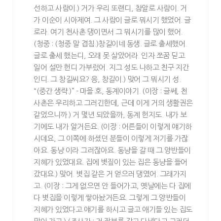
선하고 사람이.) 거가 우리 또랜디, 참알로 사람이. 거
가 이순이 시아제여. 그 사람이 글로 뭐시기 했었어. 글
로라. 여기 천사촌 댕이면서 그 뭐시기를 많이 했어.
(청중 : (청중 말 겹침.)창길이네 동생. 글로 출세했어.
글로 출세 했는디, 오래 못 살았어라. 인자 쪼꿈 딛고
일어 설만 헌디 가부렀어. 지그 성도 나하고 친구 지간
인디. 그 창길씨요? 응, 창길이.) 맞어 그 뭐시기 성.
“(중간 생략.)” - 마을 호, 동계이야기. (이장 : 글쎄, 천
사촌은 우리하고 그러긴한데, 근데 이게 거의 생활권은
같었으니까.) 거 몇년 되았을까, 동계 헌지도. 내가 보
기에도 내가 알거든요. (이장 : 어른들이 이렇게 얘기하
시데요, 그 이쪽에 하셨던 분들이 이렇게 저기를 가잖
아요. 동냥 이라 그러잖아요. 동냥을 갈 때 그 양반들이
지혜가 있었대요. 집에 볏짚이 있는 집은 동냥을 들어
갔대요.) 맞어. 볏집 같은 거 얻으러 댕였어. 그래가지
고. (이장 : 그게 없으면 안 들어가고, 옛날에는 다 집에
다 볏집을 이렇게 쌓아놨거든요. 그렇게 그 양반들이
지혜가 있었다고 얘기를 하시고 글고 애기들 있는 집도