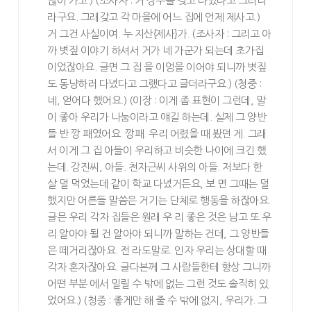
많이 가고.) (조사자 : 거 장부를 갖고 다녔다고 그러더
라구요. 그래갖고 각 마을에 어느 집에 언제 제사고.)
거 그건 사실이여. 누 지산{제사}가. (조사자 : 그리고 아
까 볏짚 이야기 하셔서 거가 네 가군가 되는데 초가집
이었잖아요. 글면 그 집 을 이엉을 이어야 되니까 볏짚
도 동냥하러 다녔다고 그랬다고 글더라구요.) (청중 :
네, 얻어다 했어요.) (이장 : 이게 좀 표현이 그런데, 말
이 좋아 우리가 나눔이라고 얘길 하는데. 실제 그 양반
들 반 깡 패였어요. 깡패. 우리 어렸을 때 봤던 게. 그래
서 이게 그 집 아들이 우리하고 비슷한 나이에 크긴 했
는데. 강진씨, 아들. 천자근씨 사위의 아들. 저보다 한
살 덜 먹었는데 같이 학교 다녔거든요, 보 면 그때는 덜
했지만 어른들 말씀은 거기는 단체로 행동을 하잖아요.
글믄 우리 각자 집들은 원래 우 리 좋은 것은 남고 또 우
리 알아야 될 건 알아야 되니까 말하는 건데, 그 양반들
은 떼거리잖아요. 전 라도말로. 인자 우리는 상대할 때
각자 혼자잖아요. 글다본께 그 사람들한테 항상 그니까
어떤 부분 에서 밀릴 수 밖에 없는 그런 것도 솔직히 있
었어요.) (청중 : 좋게만 해 줄 수 밖에 없지, 우리가. 그