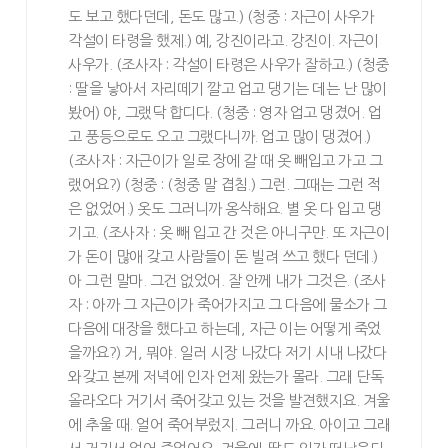
도 보고 했다던데, 돈도 많고.) (청중 : 자근이 사우가
각설이 타령을 했제.) 예, 강진이라고. 강진이. 자근이
사우가. (조사자 : 각설이 타령은 사우가 잘하고.) (청중
: 딸을 낳아서 자리떼기 깔고 업고 댕기는 데는 난 많이
봤어) 야, 그랬닥 합디다. (청중 : 영자 업고 댕겼어. 업
고 풍등으로도 오고 그랬다니까. 업고 많이 댕겼어.)
(조사자 : 자근이가 일로 장에 갈 때 옷 빼입고 가고 그
랬어요?) (청중 : (청중 말 겹침.) 그런. 그때는 그런 적
은 없었어.) 옷도 그러니까 옹삭해요. 별 옷 다 입고 댕
기고. (조사자 : 옷 빼 입고 간 것은 아니구만. 또 자근이
가 돈이 많애 갖고 사람들이 돈 빌려 쓰고 했다 던데.)
아 그런 말마. 그건 없었어. 잘 안께 내가 그것은. (조사
자 : 아까 그 자근이가 죽어가지고 그 다음에 물소가 그
다음에 대장을 했다고 하는데, 자근 이는 어떻게 죽었
을까요?) 거, 뭐야. 일러 시장 나갔다 저기 시내 나갔다
와갖고 본께 저녁에 인자 언제 왔는가 몰라. 그래 단독
올라오다 거기서 죽어갖고 있는 것을 발견했지요. 겨울
에 추울 때. 얼어 죽어부렀지. 그러니 까요. 아이고 그래