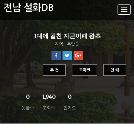
전남 설화DB
설
화
메
뉴
설화DB
3대에 걸친 자근이패 왕초
통합검색
지역 : 무안군
주제별
가나다색인
유형별
추 천
북마크
인 쇄
지역별
0
1,940
0
댓글수
조회수
인기도