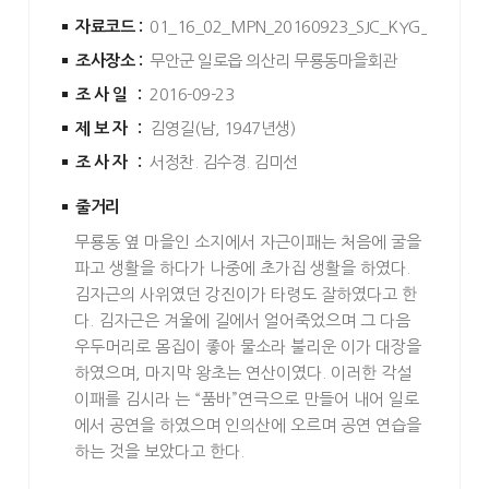
자료코드 :
01_16_02_MPN_20160923_SJC_KYG_0001
조사장소 :
무안군 일로읍 의산리 무룡동마을회관
조사일 :
2016-09-23
제보자 :
김영길(남, 1947년생)
조사자 :
서정찬. 김수경. 김미선
줄거리
무룡동 옆 마을인 소지에서 자근이패는 처음에 굴을
파고 생활을 하다가 나중에 초가집 생활을 하였다.
김자근의 사위였던 강진이가 타령도 잘하였다고 한
다. 김자근은 겨울에 길에서 얼어죽었으며 그 다음
우두머리로 몸집이 좋아 물소라 불리운 이가 대장을
하였으며, 마지막 왕초는 연산이였다. 이러한 각설
이패를 김시라 는 “품바”연극으로 만들어 내어 일로
에서 공연을 하였으며 인의산에 오르며 공연 연습을
하는 것을 보았다고 한다.