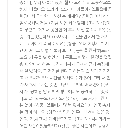
봤는디, 우리 아들은 봤어. 헐 때 노래 부리고 뒷산으로
해서. 나옵디오, 노래가. (조사자 : 아들이? 일로읍에 공
회당에서 공연할 때 보신 분 계세요? 공회당 아시죠?
일로공회당 건물.) 지금 노인 회관 옆에. (조사자 : 없어
져 부렀고. 거기서 공연한 거 혹시 보신 분 계셔요?) (청
중 : 저는 봤는데요.) (조사자 : 그 건물 안에서 한 거?
예. 그 이야기 좀 해주세요.) (청중 : 오래 이렇게 본 시
간이 아니고 이렇게 둘러 보는디, 공연을 한닥 하드라
고요. 거 옷을 뭐 하얀거 띠 두르고 이렇게 한 것을 얼핏
봤어. 안에서 하는디, 김시라씨가 오셔서 근께 농장에
서 살 았지요. 그 저기를 한다고 하는디 뭘 사러 가가지
고 바쁘니까 오래 시간을 지체할 수가 없어. 그래 서 인
자 사가지고 사는 것만 그냥 보고 빨리 와버렸어.) (조
사자 : 공회당 말고 천막 창고에서도 공연하고 그랬었
다고 글더라구요.) 거기요? 했지라, 나도 거기서 한지
는 알어. (청중 : 일로에서 몇 번 왔지요.) 예, 연꽃 축제
는 많이 하고요. (청중 : 상당히 일로에 발전이 있을 것
인디, 기냥{그냥} 가버렸드라고.) (조사자 : 김시라씨는
어떤 사람이었을까요?) (청중 : 좋은 사람이죠. 굉장히