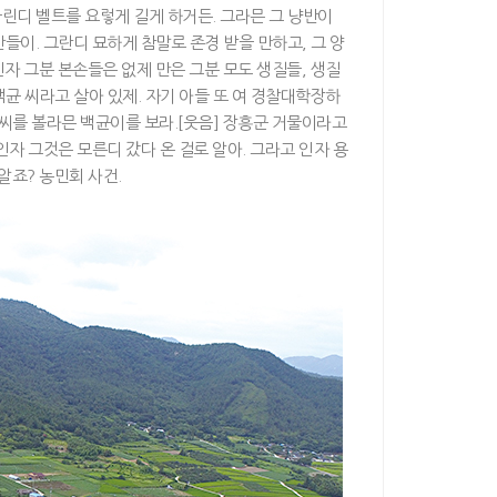
돌린디 벨트를 요렇게 길게 하거든. 그라믄 그 냥반이
반들이. 그란디 묘하게 참말로 존경 받을 만하고, 그 양
인자 그분 본손들은 없제 만은 그분 모도 생질들, 생질
백균 씨라고 살아 있제. 자기 아들 또 여 경찰대학장하
곤 씨를 볼라믄 백균이를 보라.[웃음] 장흥군 거물이라고
인자 그것은 모른디 갔다 온 걸로 알아. 그라고 인자 용
알죠? 농민회 사건.