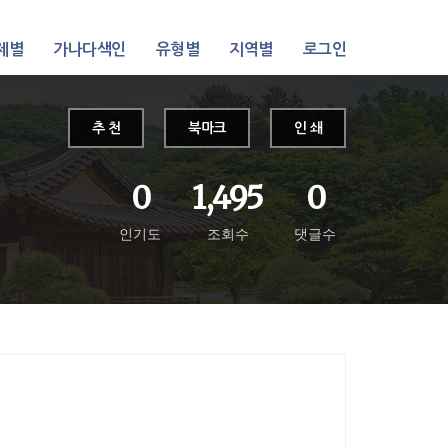
제별
가나다색인
유형별
지역별
로그인
추 천
북마크
인 쇄
0
1,495
0
인기도
조회수
댓글수