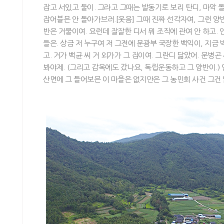
잡고 서있고 둘이. 그라고 그때는 발동기로 보리 탄디, 마악 
잡어블믄 안 돌아가브러.[웃음] 그때 진짜 선각자여, 그런 양
반은 거물이여. 요런데 잘잘한 디서 뭐 조직에 관여 안 하고. 
들은. 상금 저 누구여 저 그전에 문광부 국장한 백익이, 지금 
고. 거가 백균 씨 거 외가가 그 집이여. 그란디 닮았어. 문병
봐야제. (그리고 감옥에도 갔나요, 독립운동하고 그 양반이.) 
산면에 그 들어보믄 이 마을은 없지만은 그 농민회 사건 그건 