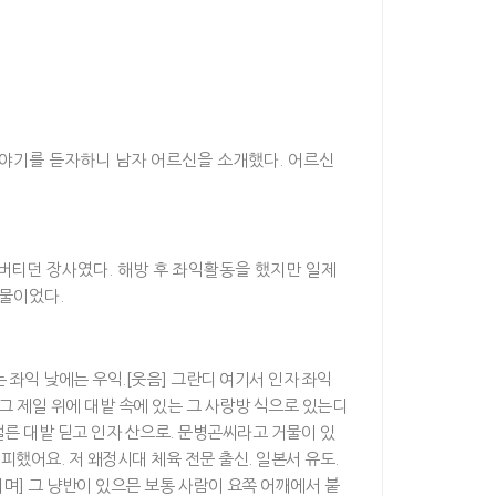
야기를 듣자하니 남자 어르신을 소개했다. 어르신
버티던 장사였다. 해방 후 좌익활동을 했지만 일제
물이었다.
는 좌익 낮에는 우익.[웃음] 그란디 여기서 인자 좌익
그 제일 위에 대밭 속에 있는 그 사랑방 식으로 있는디
 얼른 대밭 딛고 인자 산으로. 문병곤씨라고 거물이 있
피했어요. 저 왜정시대 체육 전문 출신. 일본서 유도.
치며] 그 냥반이 있으믄 보통 사람이 요쪽 어깨에서 붙