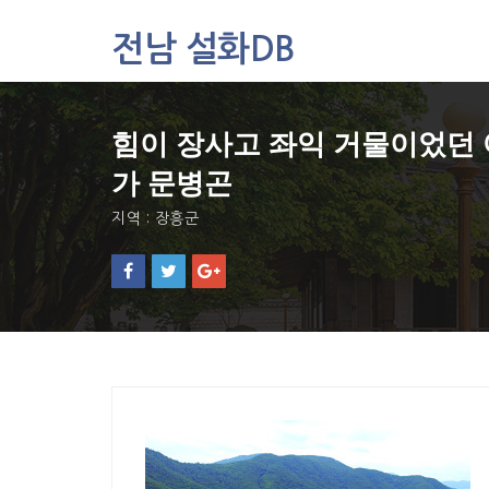
전남 설화DB
설화DB
힘이 장사고 좌익 거물이었던 
통합검색
주제별
가 문병곤
가나다색인
지역 : 장흥군
유형별
지역별