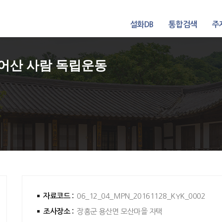
설화DB
통합검색
주
어산 사람 독립운동
자료코드 :
06_12_04_MPN_20161128_KYK_0002
조사장소 :
장흥군 용산면 모산마을 자택