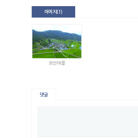
이미지(
1
)
모산마을
댓글