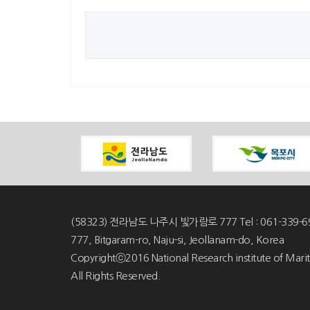
(58323) 전라남도 나주시 빛가람로 777 Tel : 061-339-6
777, Bitgaram-ro, Naju-si, Jeollanam-do, Korea
Copyrightⓒ2016 National Research institute of Marit
All Rights Reserved.