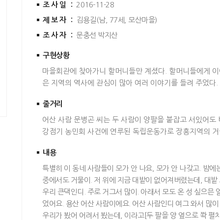
조사일 :
2016-11-28
제보자 :
김용길(남, 77세, 모산마을)
조사자 :
문충선 박지산
구현상황
마을회관에 찾아가니 할머니들만 계셨다. 할머니들에게 이
은 지역의 역사에 관심이 많아 여러 이야기를 들려 주었다.
줄거리
어산 사람 문병곤 씨는 두 사람이 양팔을 붙잡고 서있어도 
강점기 농민회 사건에 연루된 독립운동가로 장흥지역의 거
내용
특별히 이 동네 사람들이 모가 안 나요, 모가 안 나갖고. 밤에
중에서도 거물이. 저 위에 지금 대밭이 없어져버렸는데, 대밭 
우리 큰댁인디. 주로 거그서 많이. 아래서 모도 온 성 싶으믄
었어요. 용산 어산 사람이에요. 어산 사람인디 여그 와서 많이 
우리가 봤어 어려서 봤는데, 이라고[두 팔을 양 옆으로 쫙 펼